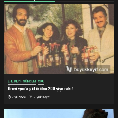
EHLİKEYİF GÜNDEM
OKU
Örovizyon’a götürülen 200 şişe rakı!
7 yıl önce
Büyük Keyif