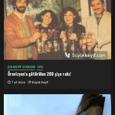
EHLİKEYİF GÜNDEM
OKU
Örovizyon’a götürülen 200 şişe rakı!
7 yıl önce
Büyük Keyif