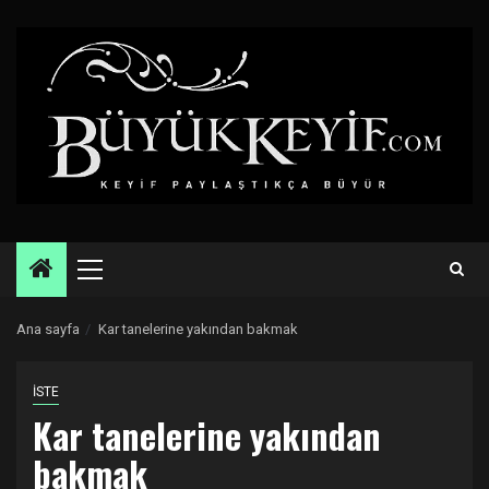
Skip
to
content
Primary
Menu
Ana sayfa
Kar tanelerine yakından bakmak
İSTE
Kar tanelerine yakından
bakmak