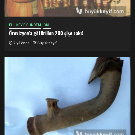
EHLİKEYİF GÜNDEM
OKU
Örovizyon’a götürülen 200 şişe rakı!
7 yıl önce
Büyük Keyif