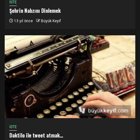
İSTE
Şehrin Nabzını Dinlemek
13 yıl önce
Büyük Keyif
İSTE
Daktilo ile tweet atmak…