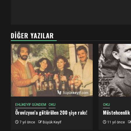
DIĞER YAZILAR
EHLİKEYİF GÜNDEM
OKU
OKU
Örovizyon’a götürülen 200 şişe rakı!
Müstehcenlik
7 yıl önce
Büyük Keyif
11 yıl önce