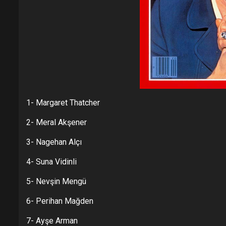
1- Margaret Thatcher
2- Meral Akşener
3- Nagehan Alçı
4- Suna Vidinli
5- Nevşin Mengü
6- Perihan Mağden
7- Ayşe Arman