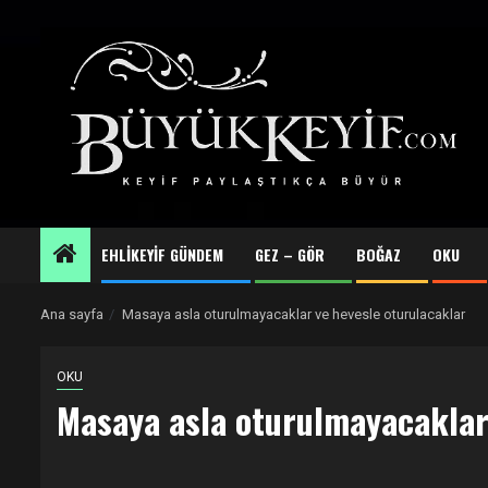
Skip
to
content
EHLİKEYİF GÜNDEM
GEZ – GÖR
BOĞAZ
OKU
Ana sayfa
Masaya asla oturulmayacaklar ve hevesle oturulacaklar
OKU
Masaya asla oturulmayacaklar