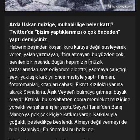
Arda Uskan müziğe, muhabirliğe neler kattı?
Twitter’da “bizim yaptıklarımızı o çok önceden”
yaptı demişsiniz.
Haberin peşinden koşan, kuru kuruya değil süsleyerek
veren, yalan yazmayan, iftira atmayan, bu yüzden çok
sevilen bir insandı. Bugün hepimizin [müzik
yazarlarından söz ediyorum elbette] yapmaya çalıştığı
şeyi, yaklaşık kırk yıl önce misliyle yaptı. Filmleri,
fotoromanları, kitapları cabası. Fikret Kızılok’u yanına
alarak Sivrialan’a, Âşık Veysel’i bulmaya gitmesi büyük
olaydı: Kızılok, bu seyahatten sonra memleket müziğine
yöneldi ve şahane işler yaptı. Seyyal Taner’den Barış
Manço’ya pek çok kişiye katkısı vardır. Katkılarıyla
çoğaldı, besledikçe beslendi. Almayı değil vermeyi de
bildi. Sahiciydi: En önemlisi bu belki de.