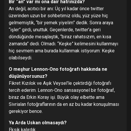
Bir “an” var mı ona dair hatrınızda?
An değil, acıtıcı bir anı: Üç yıl kadar önce twitter
üzerinden uzun bir sohbetimiz oldu, yüz yüze hiç
gelmemiştik, “bir yemek yiyelim” dedik. Sonra araya
“işler” girdi, unuttuk. Geçenlerde, twitter’a geri
döndüğünde mesajlaştık, “biraz rahatsızım, en kısa
zamanda” dedi. Olmadı. “Keşke” kelimesini kullanmayı
hiç sevmem ama burada kullanmak istiyorum: Keşke
olabilseydi.
O meşhur Lennon-Ono fotoğrafı hakkında ne
düşünüyorsunuz?
Fikret Kızılok ve Aşık Veysel’le çektirdiği fotoğrafı
tercih ederim. Lennon-Ono sansasyonel bir fotoğraf,
biraz da Erkin Koray işi. Büyük olay elbette ama
Sivrialan fotoğraflarının da en az bu kadar konuşulması
gerekiyor bence.
Ya Arda Uskan olmasaydı?
Eksik kalırdık.