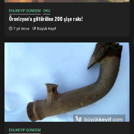
EHLİKEYİF GÜNDEM
OKU
Örovizyon’a götürülen 200 şişe rakı!
7 yıl önce
Büyük Keyif
EHLİKEYİF GÜNDEM