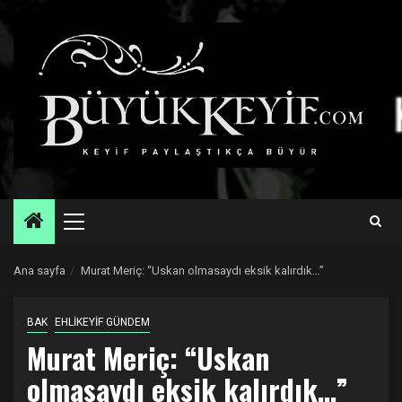
Skip
to
content
Primary
Menu
Ana sayfa
Murat Meriç: “Uskan olmasaydı eksik kalırdık…”
BAK
EHLİKEYİF GÜNDEM
Murat Meriç: “Uskan
olmasaydı eksik kalırdık…”