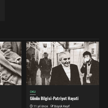
OKU
Günün Bilgisi-Patriyot Hayati
11 yıl önce
Büyük Keyif