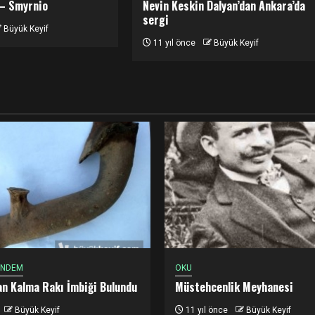
 – Smyrnio
Nevin Keskin Dalyan’dan Ankara’da
sergi
Büyük Keyif
11 yıl önce
Büyük Keyif
ÜNDEM
OKU
dan Kalma Rakı İmbiği Bulundu
Müstehcenlik Meyhanesi
Büyük Keyif
11 yıl önce
Büyük Keyif