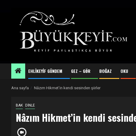
Skip
to
content
EHLİKEYİF GÜNDEM
GEZ – GÖR
BOĞAZ
OKU
Ana sayfa
Nâzım Hikmet’in kendi sesinden şiirler
BAK
DİNLE
Nâzım Hikmet’in kendi sesinde