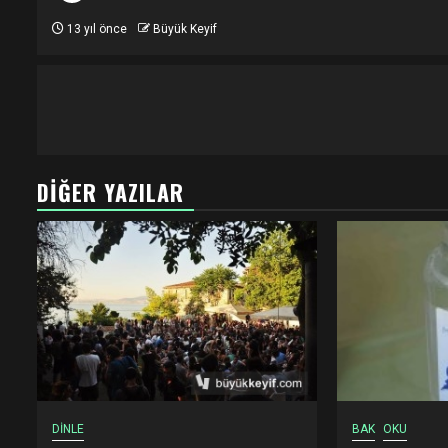
13 yıl önce
Büyük Keyif
DIĞER YAZILAR
DİNLE
BAK
OKU