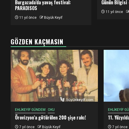
Burgazada’da yavaş festival:
Günün Bilgisi
PARADISOS
11 yıl önce
11 yıl önce
Büyük Keyif
GÖZDEN KAÇMASIN
EHLİKEYİF GÜNDEM
OKU
EHLİKEYİF G
Örovizyon’a götürülen 200 şişe rakı!
11. Yüzyıl
7 yıl önce
Büyük Keyif
7 yıl önce