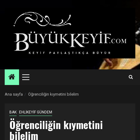
Skip
to
content
Primary
Menu
Ana sayfa
Öğrenciliğin kıymetini bilelim
BAK
EHLİKEYİF GÜNDEM
Öğrenciliğin kıymetini
bilelim