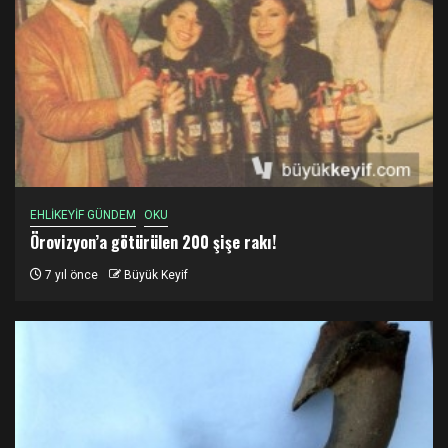
EHLİKEYİF GÜNDEM
OKU
Örovizyon’a götürülen 200 şişe rakı!
7 yıl önce
Büyük Keyif