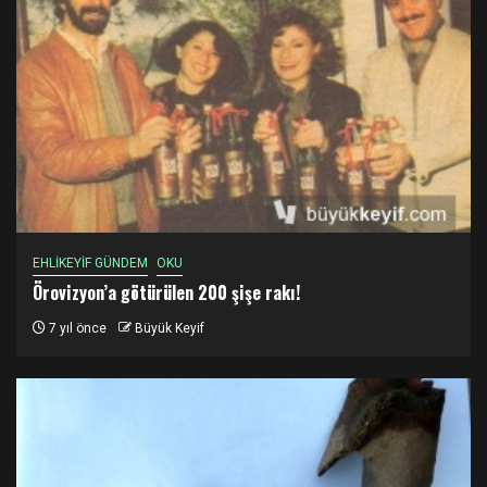
EHLİKEYİF GÜNDEM
OKU
Örovizyon’a götürülen 200 şişe rakı!
7 yıl önce
Büyük Keyif