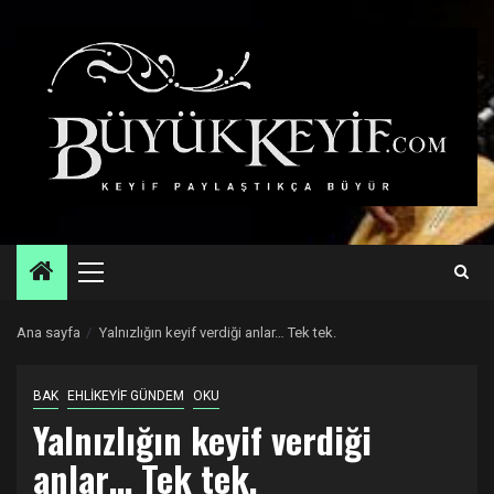
Skip
to
content
Primary
Menu
Ana sayfa
Yalnızlığın keyif verdiği anlar… Tek tek.
BAK
EHLİKEYİF GÜNDEM
OKU
Yalnızlığın keyif verdiği
anlar… Tek tek.