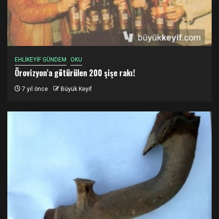
EHLİKEYİF GÜNDEM
OKU
Örovizyon’a götürülen 200 şişe rakı!
7 yıl önce
Büyük Keyif