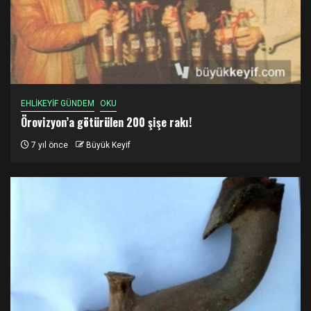
EHLİKEYİF GÜNDEM
OKU
Örovizyon’a götürülen 200 şişe rakı!
7 yıl önce
Büyük Keyif