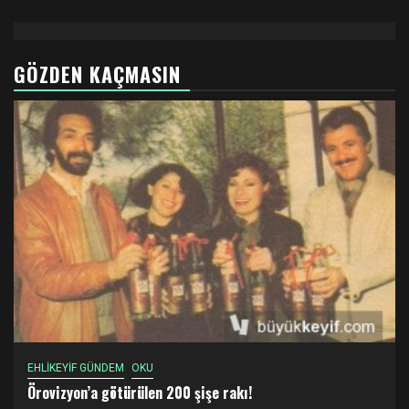
GÖZDEN KAÇMASIN
EHLİKEYİF GÜNDEM
OKU
Örovizyon’a götürülen 200 şişe rakı!