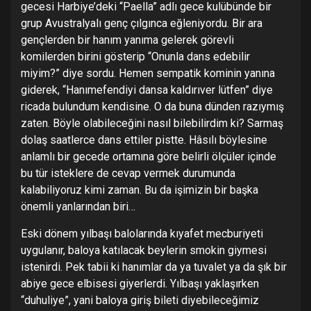
gecesi Harbiye’deki “Paella” adlı gece kulübünde bir
grup Avustralyalı genç çılgınca eğleniyordu. Bir ara
gençlerden bir hanım yanıma gelerek görevli
komilerden birini gösterip “Onunla dans edebilir
miyim?” diye sordu. Hemen sempatik kominin yanına
giderek, “Hanımefendiyi dansa kaldırıver lütfen” diye
ricada bulundum kendisine. O da buna dünden razıymış
zaten. Böyle olabileceğini nasıl bilebilirdim ki? Sarmaş
dolaş saatlerce dans ettiler pistte. Hâsılı böylesine
anlamlı bir gecede ortamına göre belirli ölçüler içinde
bu tür isteklere de cevap vermek durumunda
kalabiliyoruz kimi zaman. Bu da işimizin bir başka
önemli yanlarından biri…
Eski dönem yılbaşı balolarında kıyafet mecburiyeti
uygulanır, baloya katılacak beylerin smokin giymesi
istenirdi. Pek tabii ki hanımlar da ya tuvalet ya da şık bir
abiye gece elbisesi giyerlerdi. Yılbaşı yaklaşırken
“duhuliye”, yani baloya giriş bileti diyebileceğimiz