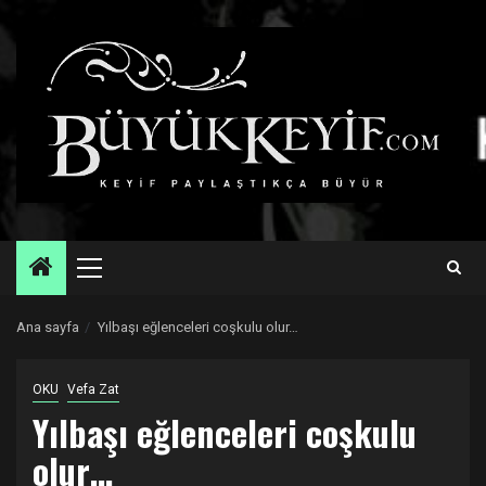
Skip
to
content
Primary
Menu
Ana sayfa
Yılbaşı eğlenceleri coşkulu olur…
OKU
Vefa Zat
Yılbaşı eğlenceleri coşkulu
olur…