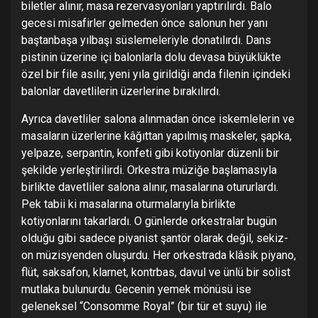
biletler alınır, masa rezervasyonları yaptırılırdı. Balo
gecesi misafirler gelmeden önce salonun her yanı
baştanbaşa yılbaşı süslemeleriyle donatılırdı. Dans
pistinin üzerine içi balonlarla dolu devasa büyüklükte
özel bir file asılır, yeni yıla girildiği anda filenin içindeki
balonlar davetlilerin üzerlerine bırakılırdı.
Ayrıca davetliler salona alınmadan önce iskemlelerin ve
masaların üzerlerine kâğıttan yapılmış maskeler, şapka,
yelpaze, serpantin, konfeti gibi kotiyonlar düzenli bir
şekilde yerleştirilirdi. Orkestra müziğe başlamasıyla
birlikte davetliler salona alınır, masalarına otururlardı.
Pek tabii ki masalarına oturmalarıyla birlikte
kotiyonlarını takarlardı. O günlerde orkestralar bugün
olduğu gibi sadece piyanist şantör olarak değil, sekiz-
on müzisyenden oluşurdu. Her orkestrada klâsik piyano,
flüt, saksafon, klarnet, kontrbas, davul ve ünlü bir solist
mutlaka bulunurdu. Gecenin yemek mönüsü ise
geleneksel “Consomme Royal” (bir tür et suyu) ile