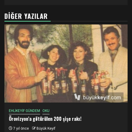
DIĞER YAZILAR
EHLİKEYİF GÜNDEM
OKU
Örovizyon’a götürülen 200 şişe rakı!
7 yıl önce
Büyük Keyif