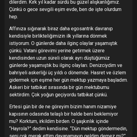
dilerdim. Kırk yıl kadar sürdü bu güzel alışkanlığımız.
Çünkü o gece sevgili eşim evde, ben de işte olurdum
hep.
Affınıza sığınarak biraz daha egosantrik davranıp
kendisiyle birlikteliğimizin ilk yıllarına dönmek
istiyorum. O günlerde daha ilginç olaylar yaşamıştık
çünkü. Vatani görevimi yerine getirmek üzere
kendisinden uzun süreli olarak ayrı düştüğümüz
günlerde yaşamıştık bu ilginç olayları. Denizciydim ve
bahriyeli askerliği üç yıldı o dönemde. Hasret ve özlem
gidermek için eşime her gün mektup yazmaya başladım.
Askeri bir tatbikat sırasında bir gün mektubumu
sektirdim. Çok yoğun geçiyordu tatbikat çünkü.
Ertesi gün bir de ne göreyim bizim hanım nizamiye
kapısının odasında telaşlı bir halde beni beklemiyor
mu? Korktum, irkildim birden. O şaşkınlık içinde
“Hayrola?” dedim kendisine. “Dün mektup göndermedin,
seni çok merak ettim dayanamayıp geldim demez mi?”