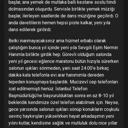
başlar, ana yemek de mutlaka ballı kestane soslu hindi
dolmasından oluşurdu. Servisle birlikte yemek müziği
başlar, ilerleyen saatlerde de dans müziğine geçilirdi. O
anda davetlilerin hemen hepsi piste kalkar, yeni yıla
dans edilerek girilirdi.
Belki inanmayacaksınız ama hizmet erbabı olarak
çalıştığım bunca yıl içinde yeni yıla Sevgili Eşim Nermin
Hanımla birlikte girdik hep. Görevli olduğum salonda
yeni yıl gecesi eğlence maratonu bütün hızıyla sürerken
salonun ışıkları sönmeden, yani saat 24.00’e birkaç
dakika kala telefonla evi arar hanımımla dereden
tepeden konuşmaya başlardık. Mucizevî cep telefonları
icat edilmemişti henüz. İstanbul Telefon
Başmüdürlüğü’ne başvurulduktan sonra en az 8-10 yıl
beklerdik kendimize özel telefon alabilmek için. Neyse,
gece yarısında salonun ışıkları sönüp konukların coşkulu
sevinç haykırışları yükselirken hayat arkadaşımın yeni
yılını kutlar, kendisine sağlık ve mutluluk dolu nice yıllar