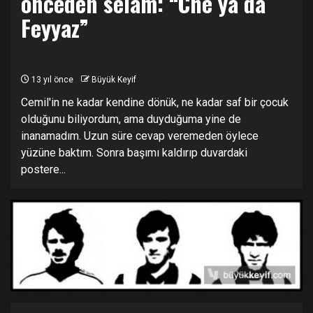
önceden selam: “Che ya da
Feyyaz”
13 yıl önce
Büyük Keyif
Cemil'in ne kadar kendine dönük, ne kadar saf bir çocuk
olduğunu biliyordum, ama duyduğuma yine de
inanamadım. Uzun süre cevap veremeden öylece
yüzüne baktım. Sonra başımı kaldırıp duvardaki
postere...