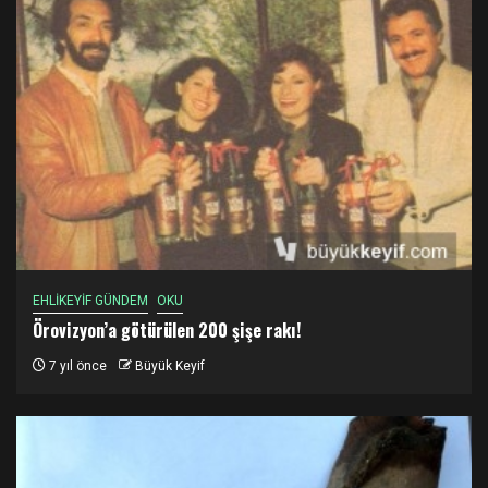
EHLİKEYİF GÜNDEM
OKU
Örovizyon’a götürülen 200 şişe rakı!
7 yıl önce
Büyük Keyif