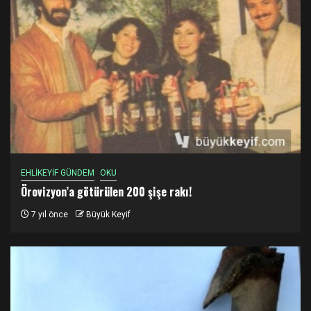
EHLİKEYİF GÜNDEM
OKU
Örovizyon’a götürülen 200 şişe rakı!
7 yıl önce
Büyük Keyif