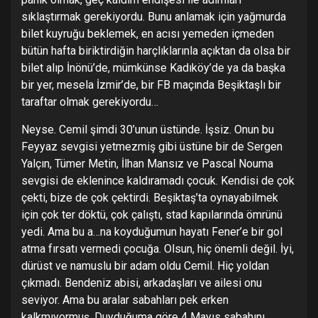
sıklaştırmak gerekiyordu. Bunu anlamak için yağmurda
bilet kuyruğu beklemek, en acısı yemeden içmeden
bütün hafta biriktirdiğin harçlıklarınla açıktan da olsa bir
bilet alıp İnönü’de, mümkünse Kadıköy’de ya da başka
bir yer, mesela İzmir’de, bir FB maçında Beşiktaşlı bir
taraftar olmak gerekiyordu…
Neyse. Cemil şimdi 30’unun üstünde. İşsiz. Onun bu
Feyyaz sevgisi yetmezmiş gibi üstüne bir de Sergen
Yalçın, Tümer Metin, İlhan Mansız ve Pascal Nouma
sevgisi de eklenince kaldıramadı çocuk. Kendisi de çok
çekti, bize de çok çektirdi. Beşiktaş’ta oynayabilmek
için çok ter döktü, çok çalıştı, stad kapılarında ömrünü
yedi. Ama bu a…na koyduğumun hayatı Fener’e bir gol
atma fırsatı vermedi çocuğa. Olsun, hiç önemli değil. İyi,
dürüst ve namuslu bir adam oldu Cemil. Hiç yoldan
çıkmadı. Bendeniz abisi, arkadaşları ve ailesi onu
seviyor. Ama bu aralar sabahları pek erken
kalkmıyormuş. Duyduğuma göre 4 Mayıs sabahını