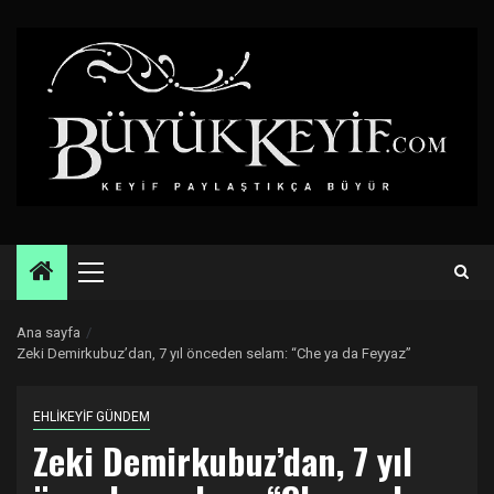
Skip
to
content
Primary
Menu
Ana sayfa
Zeki Demirkubuz’dan, 7 yıl önceden selam: “Che ya da Feyyaz”
EHLİKEYİF GÜNDEM
Zeki Demirkubuz’dan, 7 yıl