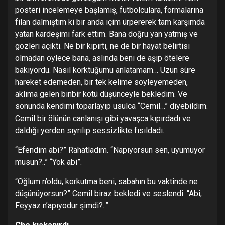
posteri incelemeye başlamış, futbolculara, formalarına
filan dalmıştım ki bir anda içim ürpererek tam karşımda
yatan kardeşimi fark ettim. Bana doğru yan yatmış ve
gözleri açıktı. Ne bir kıpırtı, ne de bir hayat belirtisi
olmadan öylece bana, aslında beni de aşıp ötelere
bakıyordu. Nasıl korktuğumu anlatamam… Uzun süre
hareket edemeden, bir tek kelime söyleyemeden,
aklıma gelen binbir kötü düşünceyle bekledim. Ve
sonunda kendimi toparlayıp usulca “Cemil…” diyebildim.
Cemil bir ölünün canlanışı gibi yavaşca kıpırdadı ve
daldığı yerden sıyrılıp sessizlikte fısıldadı.
“Efendim abi?” Rahatladım. “Napıyorsun sen, uyumuyor
musun?..” “Yok abi”.
“Oğlum n’oldu, korkutma beni, sabahın bu vaktinde ne
düşünüyorsun?” Cemil biraz bekledi ve seslendi. “Abi,
Feyyaz n’apıyodur şimdi?..”