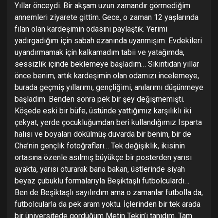
Yıllar önceydi. Bir akşam uzun zamandır görmediğim
annemleri ziyarete gittim. Gece, o zaman 12 yaşlarında
filan olan kardeşimin odasını paylaştık. Yerimi
yadırgadığım için sabah ezanında uyanmışım. Evdekileri
uyandırmamak için kalkamadım tabii ve yatağımda,
sessizlik içinde beklemeye başladım… Sıkıntıdan yıllar
önce benim, artık kardeşimin olan odamızı incelemeye,
burada geçmiş yıllarımı, gençliğimi, anılarımı düşünmeye
başladım. Benden sonra pek bir şey değişmemişti.
Köşede eski bir büfe, üstünde yattığımız karşılıklı iki
çekyat, yerde çocukluğumdan beri kullandığımız Isparta
halısı ve boyaları dökülmüş duvarda bir benim, bir de
Che’nin gençlik fotoğrafları… Tek değişiklik, ikisinin
ortasına özenle asılmış büyükçe bir posterden yarısı
ayakta, yarısı oturarak bana bakan, üstlerinde siyah
beyaz çubuklu formalarıyla Beşiktaşlı futbolculardı…
Ben de Beşiktaşlı sayılırdım ama o zamanlar futbolla da,
futbolcularla da pek aram yoktu. İçlerinden bir tek arada
bir üniversitede gördüğüm Metin Tekin’i tanıdım. Tam