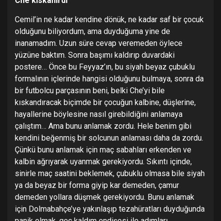
Che kıskanırdı
Cemil’in ne kadar kendine dönük, ne kadar saf bir çocuk
olduğunu biliyordum, ama duyduğuma yine de
inanamadım. Uzun süre cevap veremeden öylece
yüzüne baktım. Sonra başımı kaldırıp duvardaki
postere… Önce bu Feyyaz’ın, bu siyah beyaz çubuklu
formalının içlerinde hangisi olduğunu bulmaya, sonra da
bir futbolcu parçasının beni, belki Che’yi bile
kıskandıracak biçimde bir çocuğun kalbine, düşlerine,
hayallerine böylesine nasıl girebildiğini anlamaya
çalıştım… Ama bunu anlamak zordu. Hele benim gibi
kendini beğenmiş bir solcunun anlaması daha da zordu.
Çünkü bunu anlamak için maç sabahları erkenden ve
kalbin ağrıyarak uyanmak gerekiyordu. Sıkıntı içinde,
sinirle maç saatini beklemek, çubuklu olmasa bile siyah
ya da beyaz bir forma giyip kar demeden, çamur
demeden yollara düşmek gerekiyordu. Bunu anlamak
için Dolmabahçe’ye yakınlaşıp tezahüratları duyduğunda
panik olmak, geç kaldım endişesi ile adımları