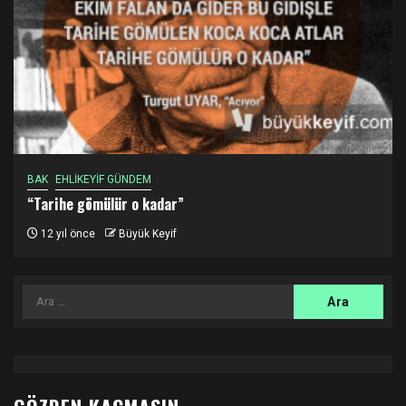
BAK
EHLİKEYİF GÜNDEM
“Tarihe gömülür o kadar”
12 yıl önce
Büyük Keyif
Arama: