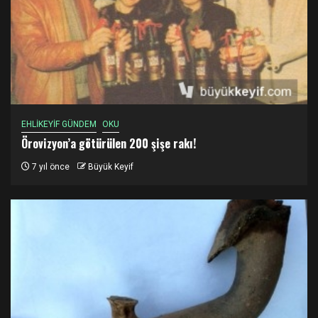
EHLİKEYİF GÜNDEM
OKU
Örovizyon’a götürülen 200 şişe rakı!
7 yıl önce
Büyük Keyif