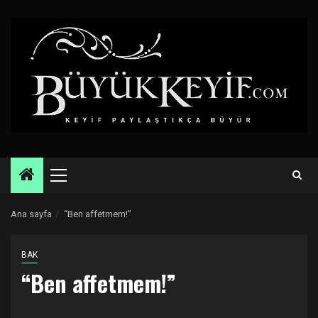
Skip
to
content
Primary
Menu
Ana sayfa
“Ben affetmem!”
BAK
“Ben affetmem!”