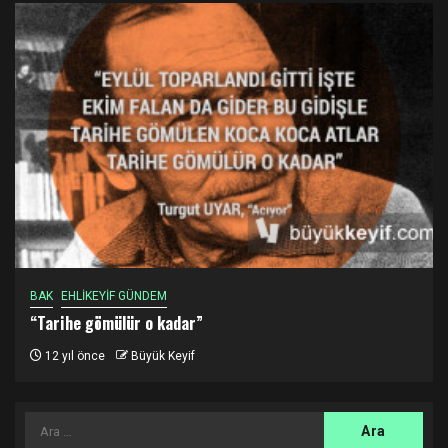
BAK
EHLİKEYİF GÜNDEM
“Tarihe gömülür o kadar”
12 yıl önce
Büyük Keyif
Arama: