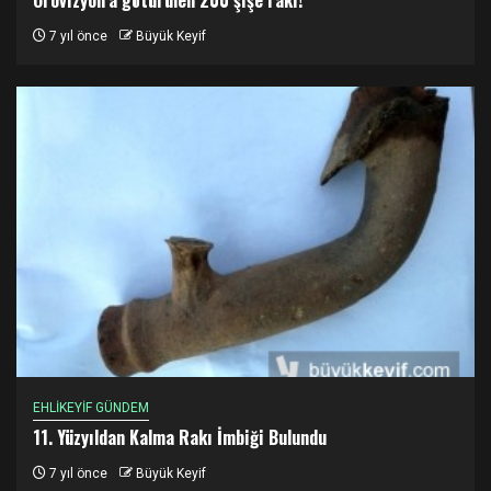
Örovizyon’a götürülen 200 şişe rakı!
7 yıl önce
Büyük Keyif
EHLİKEYİF GÜNDEM
11. Yüzyıldan Kalma Rakı İmbiği Bulundu
7 yıl önce
Büyük Keyif