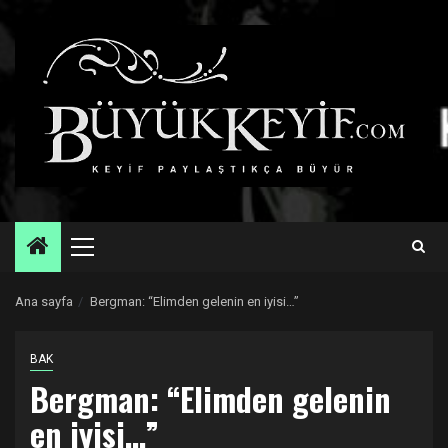
Skip
to
content
Primary
Menu
Ana sayfa
Bergman: “Elimden gelenin en iyisi…”
BAK
Bergman: “Elimden gelenin
en iyisi…”