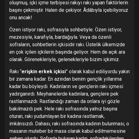
oluşmuş, içki içme terbiyesi rakıyı rakı yapan faktörlerin
başını çekmiştir. Halen de çekiyor. Âdâbıyla içebiliyoruz
onu ancak!
Özen istiyor rakı, sofrasıyla sohbetiyle. Özen istiyor,
mezesiyle, karafıyla, bardağıyla. Veya da özenli
sofraların, sohbetlerin içkisidir rakı. Üstelik ülkemizde
en çok içilen içkilerin başında geliyor. Hem de açık ara
olarak. Görenekleriyle, gelenekleriyle bizim içkimiz.
Rakı “
erişkin erkek içkisi
” olarak kabul ediliyordu yakın
bir zamana kadar. En azından benim gençlik yıllarıma
kadar bu böyleydi. Kadınların ve gençlerin rakı içmesi
yadırganırdı. Meyhanelerde kadınlara, gençlere pek
rastlanmazdı. Rastlandığı zaman da onlara iyi gözle
bakılmazdı pek. Hele rakı sofrasında yalnız başına
oturan, rakı yudumlayan bir kadına rastlamak,
imkânsızdı. Dahası, rakı sofrasında kadının bulunması, o
masanın muteber bir masa olarak kabul edilmemesine
sebep olurdu. Sofrada bulunan kadın, sofradakilerden