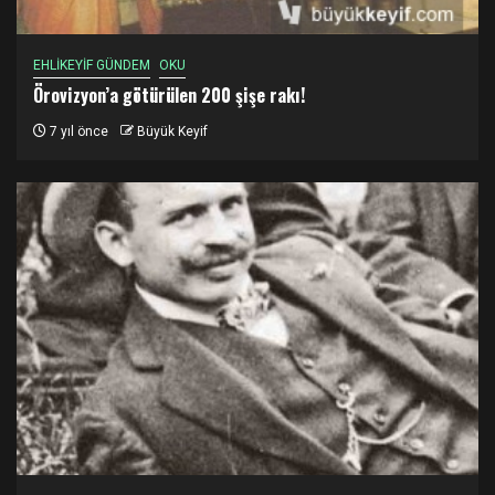
EHLİKEYİF GÜNDEM
OKU
Örovizyon’a götürülen 200 şişe rakı!
7 yıl önce
Büyük Keyif