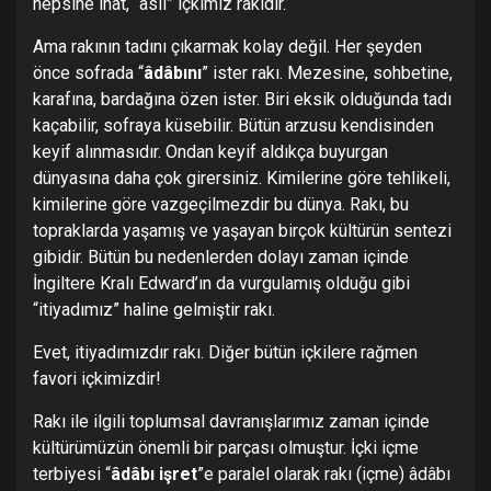
hepsine inat, “asıl” içkimiz rakıdır.
Ama rakının tadını çıkarmak kolay değil. Her şeyden
önce sofrada “
âdâbını
” ister rakı. Mezesine, sohbetine,
karafına, bardağına özen ister. Biri eksik olduğunda tadı
kaçabilir, sofraya küsebilir. Bütün arzusu kendisinden
keyif alınmasıdır. Ondan keyif aldıkça buyurgan
dünyasına daha çok girersiniz. Kimilerine göre tehlikeli,
kimilerine göre vazgeçilmezdir bu dünya. Rakı, bu
topraklarda yaşamış ve yaşayan birçok kültürün sentezi
gibidir. Bütün bu nedenlerden dolayı zaman içinde
İngiltere Kralı Edward’ın da vurgulamış olduğu gibi
“itiyadımız” haline gelmiştir rakı.
Evet, itiyadımızdır rakı. Diğer bütün içkilere rağmen
favori içkimizdir!
Rakı ile ilgili toplumsal davranışlarımız zaman içinde
kültürümüzün önemli bir parçası olmuştur. İçki içme
terbiyesi “
âdâbı işret
”e paralel olarak rakı (içme) âdâbı