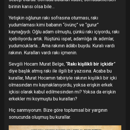
birinin karısı olsa bile…
Yetişkin oğlunun rakı sofrasına oturması, rakı
yudumlaması kimi babanın “övünç” ve “gurur”
kaynağıydı. Oğlu adam olmuştu, çünkü rakı içiyordu, rakı
içebiliyordu artık. Rüştünü ispat, adamlığa ilk adımlar,
yudumcuklarla… Ama rakının âdâbı buydu. Kuralı vardı
rakının. Kuralları vardı rakı içmenin.
Sevgili Hocam Murat Belge, “
Rakı kişilikli bir içkidir
”
diye başlık atmış rakı ile ilgili bir yazısına. Acaba bu
kurallar, Murat Hocamın tabiriyle rakının kişilikli bir içki
olmasından mı kaynaklanıyordu, yoksa erişkin erkek
içkisi olarak kabul edilmesinden mi? Yoksa da erişkin
erkekler mi koymuştu bu kuralları?
Hiç sanmıyorum. Bize göre toplumsal bir yargının
sonucunda oluşmuş bu kurallar.