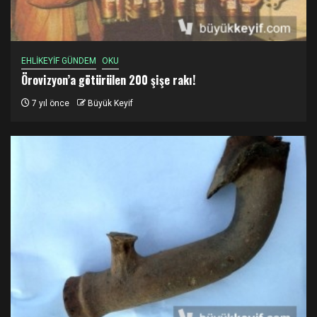
EHLİKEYİF GÜNDEM
OKU
Örovizyon’a götürülen 200 şişe rakı!
7 yıl önce
Büyük Keyif