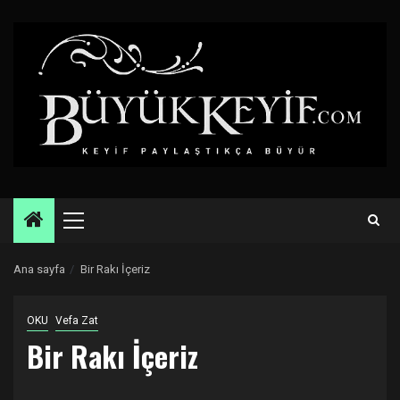
Skip
to
content
Primary
Menu
Ana sayfa
Bir Rakı İçeriz
OKU
Vefa Zat
Bir Rakı İçeriz