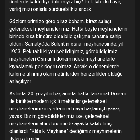
dünlerde kaldı diye bilir miyiz hiç? Pek tabii ki hayır,
varlığımızı onlarla sürdürebiliriz ancak.
Gözlemlerimize göre biraz bohem, biraz salaştı
geleneksel meyhanelerimiz. Hatta böyle meyhanelerin
birinde kısa bir süre olsa bile çalışma şansına sahip
oldum. Samatya’da Bülent’in esnaf meyhanesinde, yıl
1953. Pek tabii ki yetişebildiğimiz, görebildiğimiz
meyhaneleri Osmanlı dönemindeki meyhanelerle
kıyaslamak pek doğru olmaz. Ancak, o dönemlerde
kaleme alınmış olan metinlerden benzerlikler olduğu
anlaşılıyor.
Aslında, 20. yüzyılın başlarında, hatta Tanzimat Dönemi
ile birlikte modern içkili mekânlar geleneksel
meyhanelerimizin yerlerini almaya başlamıştı yavaş
yavaş. Bizim görebildiklerimiz ise, geleneksel
meyhanelerin ahir döneminde ayakta kalabilmiş
olanlardı. “Klâsik Meyhane” dediğimiz meyhanelerin
ilkleriydi onlar.