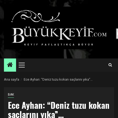
Skip
to
content
Primary
Menu
Ana sayfa
Ece Ayhan: “Deniz tuzu kokan saçlarını yıka”…
BAK
Ece Ayhan: “Deniz tuzu kokan
saçlarını yıka”…