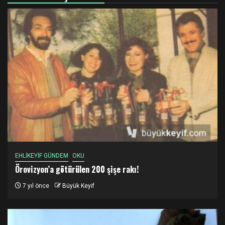
EHLİKEYİF GÜNDEM
OKU
Örovizyon’a götürülen 200 şişe rakı!
7 yıl önce
Büyük Keyif