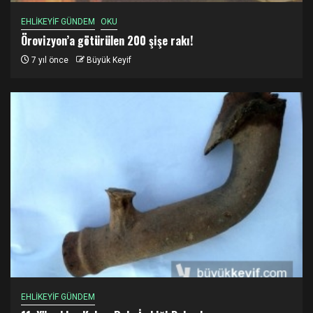
EHLİKEYİF GÜNDEM
OKU
Örovizyon’a götürülen 200 şişe rakı!
7 yıl önce
Büyük Keyif
EHLİKEYİF GÜNDEM