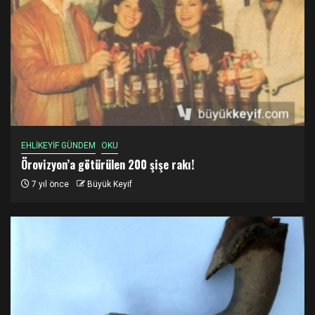
EHLİKEYİF GÜNDEM
OKU
Örovizyon’a götürülen 200 şişe rakı!
7 yıl önce
Büyük Keyif