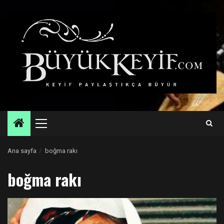
Skip
to
content
Primary
Menu
Ana sayfa
boğma rakı
boğma rakı