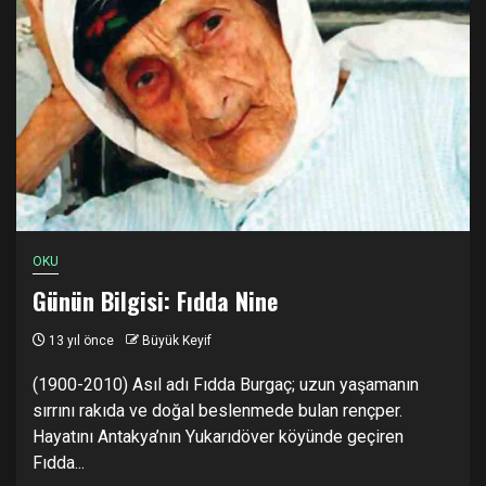
OKU
Günün Bilgisi: Fıdda Nine
13 yıl önce
Büyük Keyif
(1900-2010) Asıl adı Fıdda Burgaç; uzun yaşamanın
sırrını rakıda ve doğal beslenmede bulan rençper.
Hayatını Antakya’nın Yukarıdöver köyünde geçiren
Fıdda...