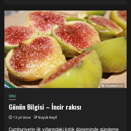
OKU
Günün Bilgisi – İncir rakısı
13 yıl önce
Büyük Keyif
Cumhuriyetin ilk yıllarındaki kıtlık döneminde gündeme