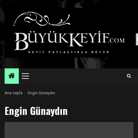
Skip
to
content
Primary
Menu
Ana sayfa
Engin Günaydın
Engin Günaydın