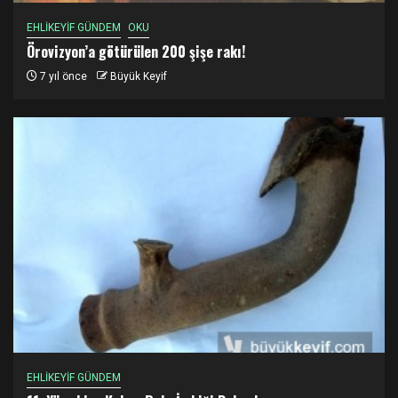
EHLİKEYİF GÜNDEM
OKU
Örovizyon’a götürülen 200 şişe rakı!
7 yıl önce
Büyük Keyif
EHLİKEYİF GÜNDEM