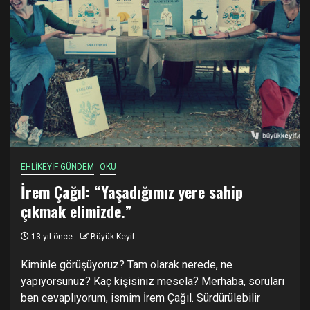
EHLİKEYİF GÜNDEM
OKU
İrem Çağıl: “Yaşadığımız yere sahip
çıkmak elimizde.”
13 yıl önce
Büyük Keyif
Kiminle görüşüyoruz? Tam olarak nerede, ne
yapıyorsunuz? Kaç kişisiniz mesela? Merhaba, soruları
ben cevaplıyorum, ismim İrem Çağıl. Sürdürülebilir