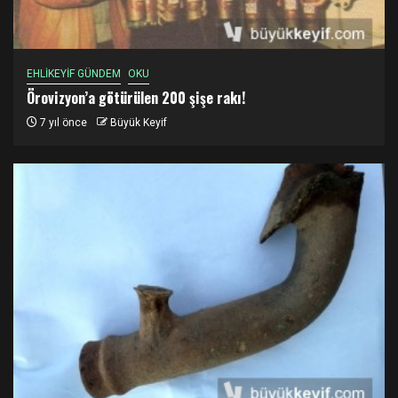
EHLİKEYİF GÜNDEM
OKU
Örovizyon’a götürülen 200 şişe rakı!
7 yıl önce
Büyük Keyif