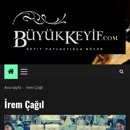
Skip
to
content
Primary
Menu
Ana sayfa
İrem Çağıl
İrem Çağıl