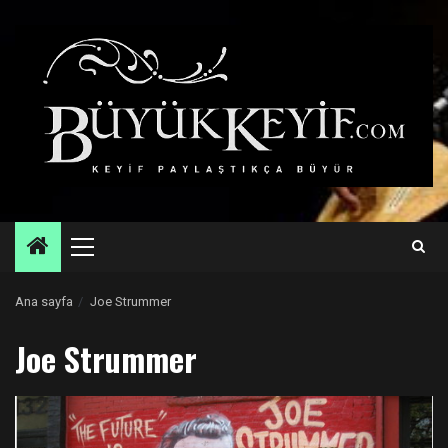
Skip
to
content
Primary
Menu
Ana sayfa
Joe Strummer
Joe Strummer