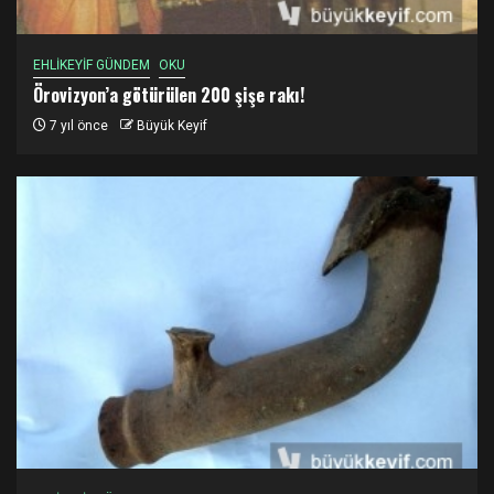
EHLİKEYİF GÜNDEM
OKU
Örovizyon’a götürülen 200 şişe rakı!
7 yıl önce
Büyük Keyif