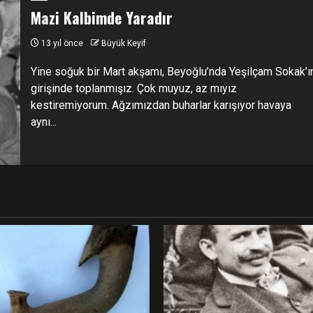
Mazi Kalbimde Yaradır
13 yıl önce
Büyük Keyif
Yine soğuk bir Mart akşamı, Beyoğlu’nda Yeşilçam Sokak’ı
girişinde toplanmışız. Çok muyuz, az mıyız
kestiremiyorum. Ağzımızdan buharlar karışıyor havaya
aynı...