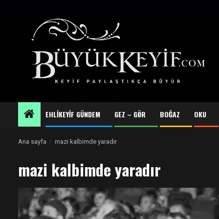
Skip
to
content
EHLİKEYİF GÜNDEM
GEZ – GÖR
BOĞAZ
OKU
Ana sayfa
mazi kalbimde yaradır
mazi kalbimde yaradır