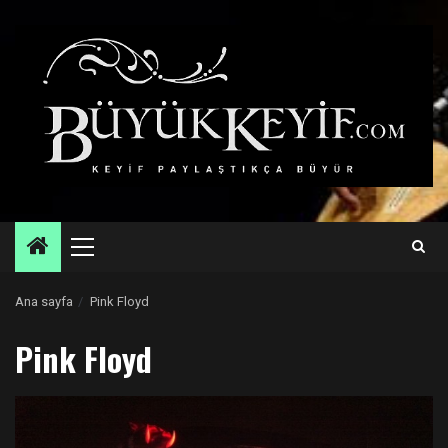
Skip
to
content
Primary
Menu
Ana sayfa
Pink Floyd
Pink Floyd