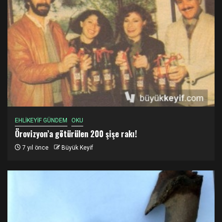
EHLİKEYİF GÜNDEM
OKU
Örovizyon’a götürülen 200 şişe rakı!
7 yıl önce
Büyük Keyif