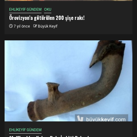
EHLİKEYİF GÜNDEM
OKU
Örovizyon’a götürülen 200 şişe rakı!
7 yıl önce
Büyük Keyif
EHLİKEYİF GÜNDEM