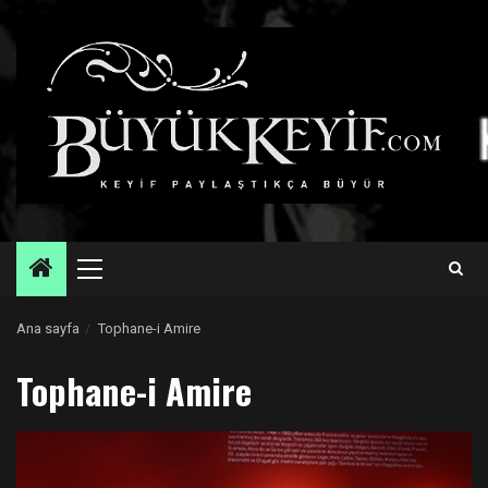
Skip
to
content
Primary
Menu
Ana sayfa
Tophane-i Amire
Tophane-i Amire