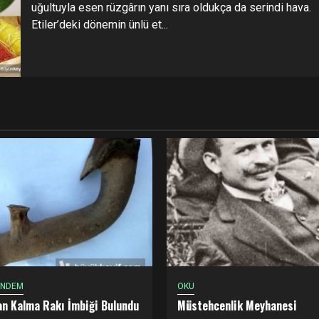
uğultuyla esen rüzgârın yanı sıra oldukça da serindi hava.
Etiler’deki dönemin ünlü et...
ÜNDEM
OKU
dan Kalma Rakı İmbiği Bulundu
Müstehcenlik Meyhanesi