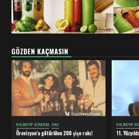
GÖZDEN KAÇMASIN
EHLİKEYİF GÜNDEM
OKU
EHLİKEYİF G
Örovizyon’a götürülen 200 şişe rakı!
11. Yüzyıl