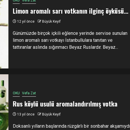
OKU
Vefa Zat
Limon aromalı sarı votkanın ilginç öyküsü…
12 yıl önce
Büyük Keyif
Günümüzde birçok içkili eğlence yerinde servise sunulan
limon aromalı sarı votkayı İstanbullulara tanıtan ve
tattıranlar aslında sığınmacı Beyaz Ruslardır. Beyaz...
OKU
Vefa Zat
Rus köylü usulü aromalandırılmış votka
13 yıl önce
Büyük Keyif
Doksanlı yılların başlarında rüzgârlı bir sonbahar akşamıydı