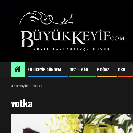
Skip
to
content
EHLİKEYİF GÜNDEM
GEZ – GÖR
BOĞAZ
OKU
Ana sayfa
votka
votka