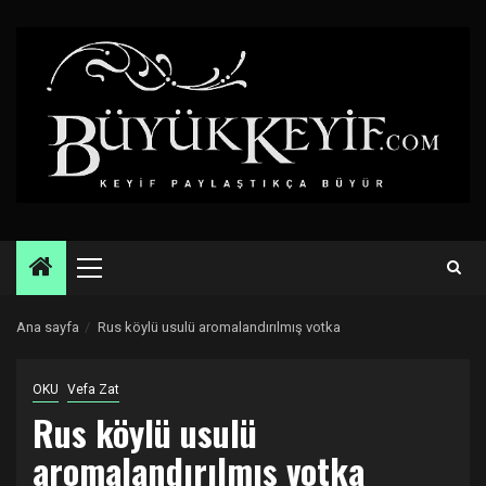
Skip
to
content
Primary
Menu
Ana sayfa
Rus köylü usulü aromalandırılmış votka
OKU
Vefa Zat
Rus köylü usulü
aromalandırılmış votka