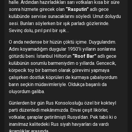
halle. Ardından hazırladıkları sarı votkaları kısa bir süre
sonra hizmete girecek olan
“Rasputin”
adlı gece
kulübünde servise sunacaklarını söyledi. Umut doluydu
sesi. Bunları söylerken bir ışık parladı gözlerinde.
Sevinç dolu, pırıl pırıl bir ışık…
O anda nedense bir hüzün çöktü içime. Duygulandım.
Adını koyamadığım duygular 1950’li yılların sonlarına
götürdü beni. İstanbul Hilton’un
“Roof Bar”
adlı gece
kulübünün sorumlu barmeniydim o yıllarda. Gencecik,
körpecik toy bir barmen olarak görevimi yapmaya
çalışırken dostluk köprüleri de kurmaya çabalıyordum
barın seçkin müdavimleriyle. Oldukça başarılı da
oluyordum galiba.
Günlerden bir gün Rus Konsolosluğu özel bir kokteyl
parti düzenledi mekânımızda. Envai çeşit likörler,
votkalar, şaraplar getirilmişti Rusya’dan. Pek tabii ki o
inanılmaz kalitedeki Rus siyah havyarları da vardı
ikramlıklar arasında.