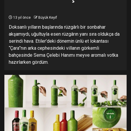
13 yıl önce
Büyük Keyif
Doksanlı yılların başlarında rüzgârlı bir sonbahar
akşamıydı, uğultuyla esen rüzgârın yanı sıra oldukça da
serindi hava. Etiler’deki dönemin ünlü et lokantası
“Çara”nın arka cephesindeki villanın görkemli
bahçesinde Sema Çelebi Hanımı meyve aromalı votka
hazırlarken gördüm.