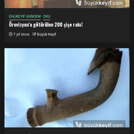
EHLİKEYİF GÜNDEM
OKU
Örovizyon’a götürülen 200 şişe rakı!
7 yıl önce
Büyük Keyif