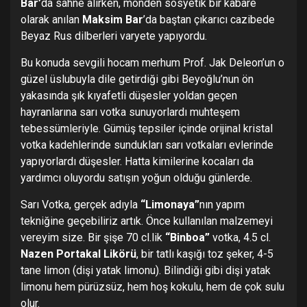
Bar’
da sahne alırken, monden sosyetik bir kabare
olarak anılan
Maksim Bar
’da baştan çıkarıcı cazibede
Beyaz Rus dilberleri varyete yapıyordu.
Bu konuda sevgili hocam merhum Prof. Jak Deleon’un o
güzel üslubuyla dile getirdiği gibi Beyoğlu’nun ön
yakasında şık kıyafetli düşesler yoldan geçen
hayranlarına sarı votka sunuyorlardı muhteşem
tebessümleriyle. Gümüş tepsiler içinde orijinal kristal
votka kadehlerinde sundukları sarı votkaları evlerinde
yapıyorlardı düşesler. Hatta kimilerine kocaları da
yardımcı oluyordu satışın yoğun olduğu günlerde.
Sarı Votka, gerçek adıyla
“Limonaya”
nın yapım
tekniğine geçebiliriz artık. Önce kullanılan malzemeyi
vereyim size. Bir şişe 70 cl.lik
“Binboa”
votka, 4.5 cl.
Nazen Portakal Likörü
, bir tatlı kaşığı toz şeker, 4-5
tane limon (dişi yatak limonu). Bilindiği gibi dişi yatak
limonu hem pürüzsüz, hem hoş kokulu, hem de çok sulu
olur.