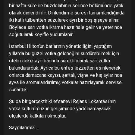
bir hafta süre ile buzdolabının serince bölümünde yatık
olarak dinlendirilir. Dinlendirme süresi tamamlandığında
iki katlı tülbentten süzülerek ayrı bir boş şişeye alınır.
Böylece sarı votka ikrama hazır hale gelir ve yeterince
soğutularak keyifle yudumlanır.
İstanbul Hilton’un barlarının yöneticiliğini yaptığım
yıllarda bu güzel votka geleneğini sürdürebilmek için
otelin sekiz ayrı barında sürekli olarak sarı votka
bulundururduk. Ayrıca bu enfes lezzetten esinlenerek
onlarca damacana kayısı, şeftali, vişne ve kış aylarında
ayva ile aromalandırılmış votkalar hazırlayarak servise
sunardık.
Şu da bir gerçektir ki efsanevi Rejans Lokantası’nın
votka kültürümüzün gelişiminde yadsınamayacak
ölçülerde katkıları olmuştur.
Saygılarımla…