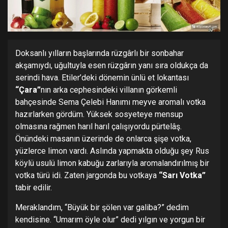
Doksanlı yılların başlarında rüzgârlı bir sonbahar
akşamıydı, uğultuyla esen rüzgârın yanı sıra oldukça da
serindi hava. Etiler’deki dönemin ünlü et lokantası
“Çara”
nın arka cephesindeki villanın görkemli
bahçesinde Sema Çelebi Hanımı meyve aromalı votka
hazırlarken gördüm. Yüksek sosyeteye mensup
olmasına rağmen harıl harıl çalışıyordu pürtelâş.
Önündeki masanın üzerinde de onlarca şişe votka,
yüzlerce limon vardı. Aslında yapmakta olduğu şey Rus
köylü usulü limon kabuğu zarlarıyla aromalandırılmış bir
votka türü idi. Zaten jargonda bu votkaya
“Sarı Votka”
tabir edilir.
Meraklandım, “Büyük bir şölen var galiba?” dedim
kendisine. “Umarım öyle olur” dedi yılgın ve yorgun bir