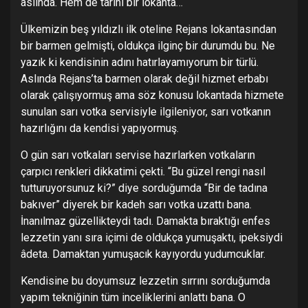
aslında. Hem de tarihi bir lokanta…
Ülkemizin beş yıldızlı ilk oteline Rejans lokantasından
bir barmen gelmişti, oldukça ilginç bir durumdu bu. Ne
yazık ki kendisinin adını hatırlayamıyorum bir türlü.
Aslında Rejans’ta barmen olarak değil hizmet erbabı
olarak çalışıyormuş ama söz konusu lokantada hizmete
sunulan sarı votka servisiyle ilgileniyor, sarı votkanın
hazırlığını da kendisi yapıyormuş.
O gün sarı votkaları servise hazırlarken votkaların
çarpıcı renkleri dikkatimi çekti. “Bu güzel rengi nasıl
tutturuyorsunuz ki?” diye sorduğumda “Bir de tadına
bakıver” diyerek bir kadeh sarı votka uzattı bana.
İnanılmaz güzellikteydi tadı. Damakta bıraktığı enfes
lezzetin yanı sıra içimi de oldukça yumuşaktı, ipeksiydi
âdeta. Damaktan yumuşacık kayıyordu yudumcuklar.
Kendisine bu doyumsuz lezzetin sırrını sorduğumda
yapım tekniğinin tüm inceliklerini anlattı bana. O