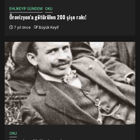
EHLİKEYİF GÜNDEM
OKU
Örovizyon’a götürülen 200 şişe rakı!
7 yıl önce
Büyük Keyif
OKU