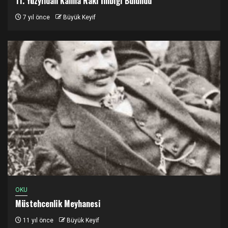
11. Yüzyıldan Kalma Rakı İmbiği Bulundu
7 yıl önce
Büyük Keyif
OKU
Müstehcenlik Meyhanesi
11 yıl önce
Büyük Keyif