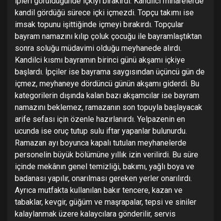
ipleri görüldüğünde içkiyi bırakırdı. Kandilci minarelerde
kandil gördüğü sürece içki içmezdi. Topçu takımı ise
imsak topunu işittiğinde içmeyi bırakırdı. Topçular
bayram namazını kılıp çoluk çocuğu ile bayramlaştıktan
sonra soluğu müdavimi olduğu meyhanede alırdı.
Kandilci kısmı bayramın birinci günü akşamı içkiye
başlardı. İpçiler ise bayrama saygısından üçüncü gün de
içmez, meyhaneye dördüncü günün akşamı giderdi. Bu
kategorilerin dışında kalan bazı akşamcılar ise bayram
namazını beklemez, ramazanın son topuyla başlayacak
arife sefası için özenle hazırlanırdı. Yelpazenin en
ucunda ise oruç tutup sulu iftar yapanlar bulunurdu.
Ramazan ayı boyunca kapalı tutulan meyhanelerde
personelin büyük bölümüne yıllık izin verilirdi. Bu süre
içinde mekânın genel temizliği, bakımı, yağlı boya ve
badanası yapılır, onarılması gereken yerler onarılırdı.
Ayrıca mutfakta kullanılan bakır tencere, kazan ve
tabaklar, kevgir, güğüm ve maşrapalar, tepsi ve siniler
kalaylanmak üzere kalaycılara gönderilir, servis