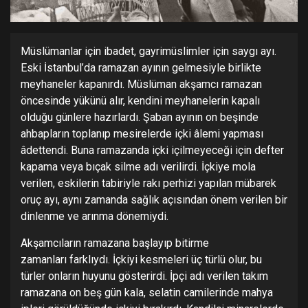
Müslümanlar için ibadet, gayrimüslimler için saygı ayı.
Eski İstanbul’da ramazan ayının gelmesiyle birlikte
meyhaneler kapanırdı. Müslüman akşamcı ramazan
öncesinde yükünü alır, kendini meyhanelerin kapalı
olduğu günlere hazırlardı. Şaban ayının on beşinde
ahbapların toplanıp mesirelerde içki âlemi yapması
âdettendi. Buna ramazanda içki içilmeyeceği için defter
kapama veya bıçak silme adı verilirdi. İçkiye mola
verilen, eskilerin tabiriyle rakı perhizi yapılan mübarek
oruç ayı, aynı zamanda sağlık açısından önem verilen bir
dinlenme ve arınma dönemiydi.
Akşamcıların ramazana başlayıp bitirme
zamanları farklıydı. İçkiyi kesmeleri üç türlü olur, bu
türler onların huyunu gösterirdi. İpçi adı verilen takım
ramazana on beş gün kala, selatin camilerinde mahya