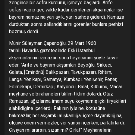
zengince bir sofra kurdurur, içmeye başlardı. Arife
sefası yapıp geç vakte kadar demlenen akşamcılar ise
bayram namazına yarı ayık, yarı sarhoş giderdi. Namaza
durduktan sonra sallandıklarını görenler bunlara perhizi
bozmuş derdi.
Münir Süleyman Çapanoğlu, 29 Mart 1960
tarihli Havadis gazetesinde Eski İstanbul
akşamcılarının ramazan sonu heyecanını şöyle tasvir
eder: “Arife ve bayram akşamları Beyoğlu, Sirkeci,
Galata, [Eminönü] Balıkpazarı, Tavukpazarı, Rıhtım,
Langa, Yenikapı, Samatya, Kumkapı, Yenişehir, Fener,
Edirnekapı, Demirkapı, Kalyoncu, Balat, Kılburnu, Macar
meyhane ve birahaneleri tıklım tıklım dolardı. Otuz
Ramazan, ağızlarına imam suyu koymamış içki tiryakileri
alabildiğine içerlerdi. Rakının iyisine, kötüsüne
bakmazlar, her akşamki alışkanlığa, içme dayanıklığına,
ölçüye önem vermezler, ver yansın içerken, parlatırlardı.
Cıvıyan mı ararsın, sızan mı? Gırla!” Meyhanelerin