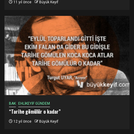
11 yıl önce
Büyük Keyif
BAK
EHLİKEYİF GÜNDEM
“Tarihe gömülür o kadar”
12 yıl önce
Büyük Keyif