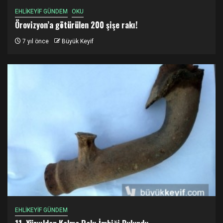
EHLİKEYİF GÜNDEM
OKU
Örovizyon’a götürülen 200 şişe rakı!
7 yıl önce
Büyük Keyif
EHLİKEYİF GÜNDEM