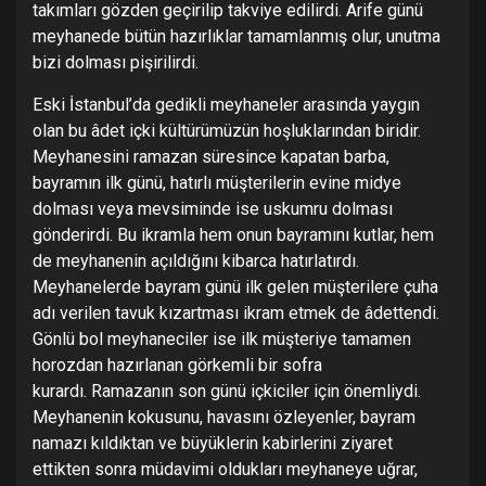
takımları gözden geçirilip takviye edilirdi. Arife günü
meyhanede bütün hazırlıklar tamamlanmış olur, unutma
bizi dolması pişirilirdi.
Eski İstanbul’da gedikli meyhaneler arasında yaygın
olan bu âdet içki kültürümüzün hoşluklarından biridir.
Meyhanesini ramazan süresince kapatan barba,
bayramın ilk günü, hatırlı müşterilerin evine midye
dolması veya mevsiminde ise uskumru dolması
gönderirdi. Bu ikramla hem onun bayramını kutlar, hem
de meyhanenin açıldığını kibarca hatırlatırdı.
Meyhanelerde bayram günü ilk gelen müşterilere çuha
adı verilen tavuk kızartması ikram etmek de âdettendi.
Gönlü bol meyhaneciler ise ilk müşteriye tamamen
horozdan hazırlanan görkemli bir sofra
kurardı. Ramazanın son günü içkiciler için önemliydi.
Meyhanenin kokusunu, havasını özleyenler, bayram
namazı kıldıktan ve büyüklerin kabirlerini ziyaret
ettikten sonra müdavimi oldukları meyhaneye uğrar,