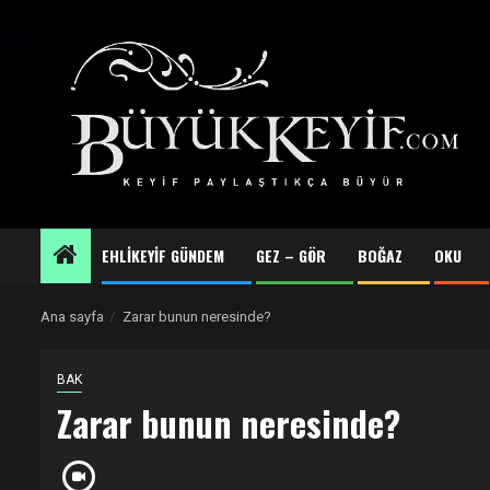
Skip
to
content
EHLİKEYİF GÜNDEM
GEZ – GÖR
BOĞAZ
OKU
Ana sayfa
Zarar bunun neresinde?
BAK
Zarar bunun neresinde?