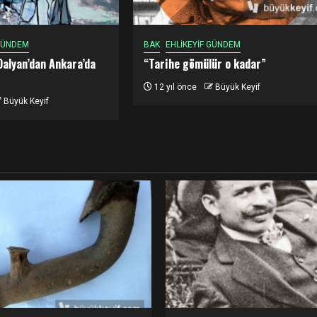
 GÜNDEM
BAK
EHLİKEYİF GÜNDEM
Dalyan’dan Ankara’da
“Tarihe gömülür o kadar”
12 yıl önce
Büyük Keyif
Büyük Keyif