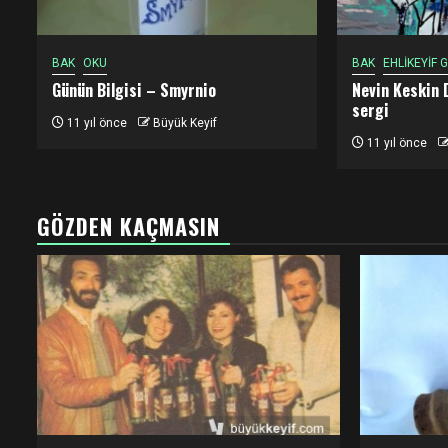
BAK
OKU
BAK
EHLİKEYİF
Günün Bilgisi – Smyrnio
Nevin Keskin 
sergi
11 yıl önce
Büyük Keyif
11 yıl önce
GÖZDEN KAÇMASIN