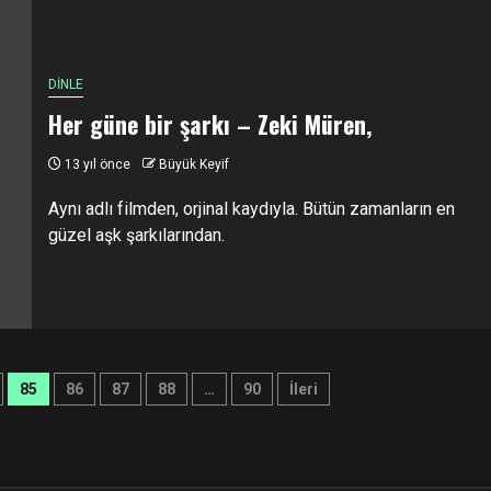
DİNLE
Her güne bir şarkı – Zeki Müren,
13 yıl önce
Büyük Keyif
Aynı adlı filmden, orjinal kaydıyla. Bütün zamanların en
güzel aşk şarkılarından.
85
86
87
88
…
90
İleri