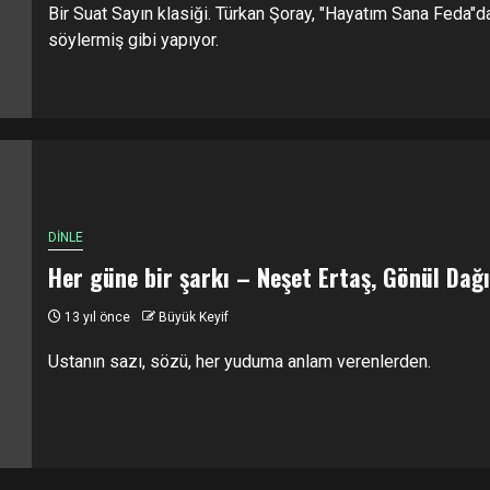
Bir Suat Sayın klasiği. Türkan Şoray, "Hayatım Sana Feda"d
söylermiş gibi yapıyor.
DİNLE
Her güne bir şarkı – Neşet Ertaş, Gönül Dağı
13 yıl önce
Büyük Keyif
Ustanın sazı, sözü, her yuduma anlam verenlerden.