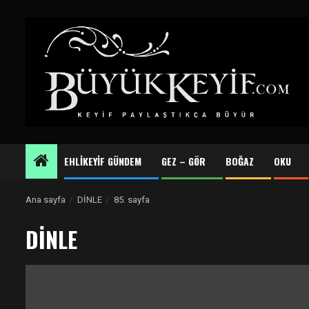
Skip
to
content
EHLİKEYİF GÜNDEM
GEZ – GÖR
BOĞAZ
OKU
Ana sayfa
DİNLE
85. sayfa
DİNLE