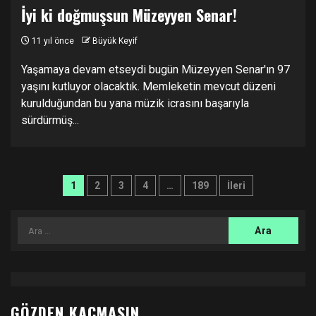
İyi ki doğmuşsun Müzeyyen Senar!
11 yıl önce
Büyük Keyif
Yaşamaya devam etseydi bugün Müzeyyen Senar'ın 97
yaşını kutluyor olacaktık. Memleketin mevcut düzeni
kurulduğundan bu yana müzik icrasını başarıyla
sürdürmüş...
Yazı
1
2
3
4
…
189
İleri
sayfalandırması
Arama:
GÖZDEN KAÇMASIN