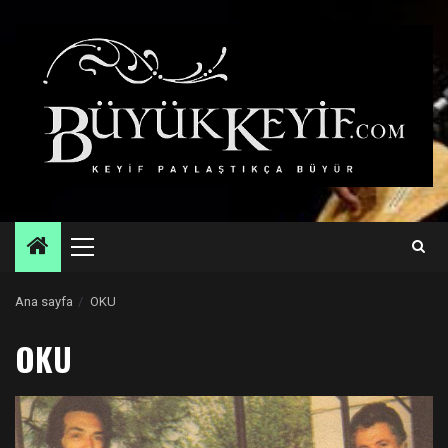
Skip
to
content
Primary
Menu
Ana sayfa
OKU
OKU