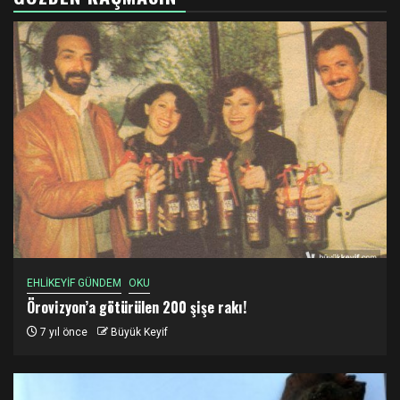
EHLİKEYİF GÜNDEM
OKU
Örovizyon’a götürülen 200 şişe rakı!
7 yıl önce
Büyük Keyif