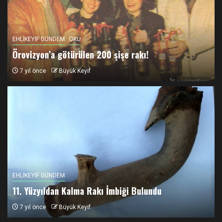
EHLİKEYİF GÜNDEM
OKU
Örovizyon’a götürülen 200 şişe rakı!
7 yıl önce
Büyük Keyif
EHLİKEYİF GÜNDEM
11. Yüzyıldan Kalma Rakı İmbiği Bulundu
7 yıl önce
Büyük Keyif