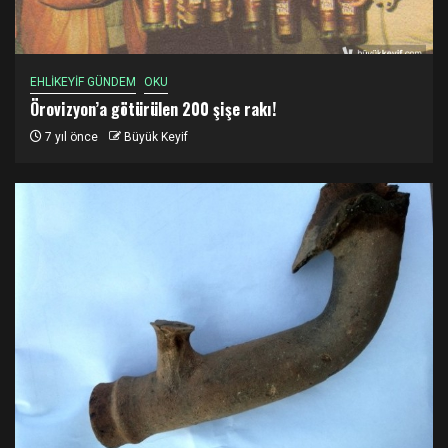
EHLİKEYİF GÜNDEM
OKU
Örovizyon’a götürülen 200 şişe rakı!
7 yıl önce
Büyük Keyif