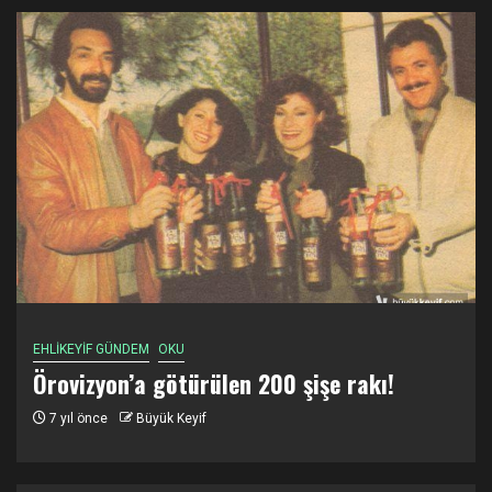
EHLİKEYİF GÜNDEM
OKU
Örovizyon’a götürülen 200 şişe rakı!
7 yıl önce
Büyük Keyif