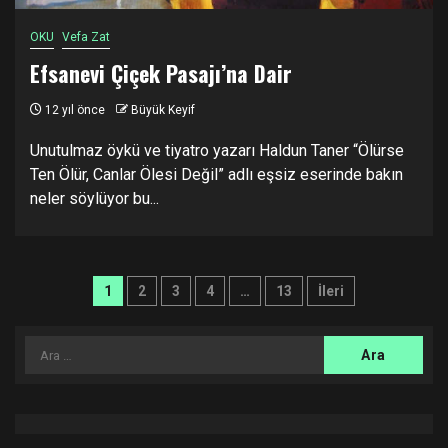
OKU
Vefa Zat
Efsanevi Çiçek Pasajı’na Dair
12 yıl önce
Büyük Keyif
Unutulmaz öykü ve tiyatro yazarı Haldun Taner “Ölürse
Ten Ölür, Canlar Ölesi Değil” adlı eşsiz eserinde bakın
neler söylüyor bu...
Yazı
1
2
3
4
…
13
İleri
sayfalandırması
Arama: