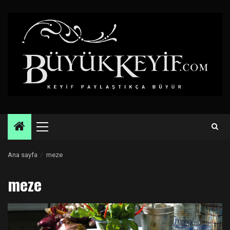
Skip
to
content
Primary
Menu
Ana sayfa
meze
meze