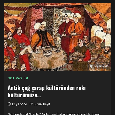
OKU
Vefa Zat
Antik çağ şarap kültüründen rakı
kültürümüze…
12 yıl önce
Büyük Keyif
Geleneksel “bade” (içki) sofralarımızın derinliklerine,