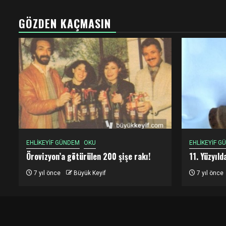
GÖZDEN KAÇMASIN
EHLİKEYİF GÜNDEM
OKU
EHLİKEYİF G
Örovizyon’a götürülen 200 şişe rakı!
11. Yüzyıl
7 yıl önce
Büyük Keyif
7 yıl önce