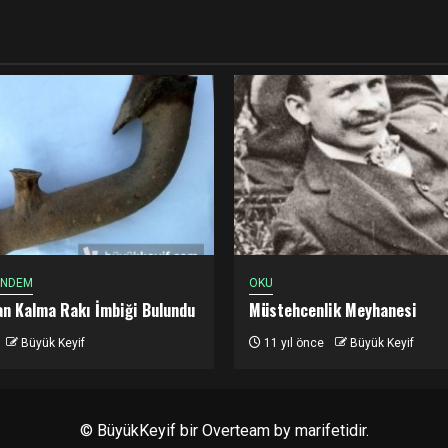
ÜNDEM
OKU
dan Kalma Rakı İmbiği Bulundu
Müstehcenlik Meyhanesi
Büyük Keyif
11 yıl önce
Büyük Keyif
© BüyükKeyif bir
Overteam
by marifetidir.