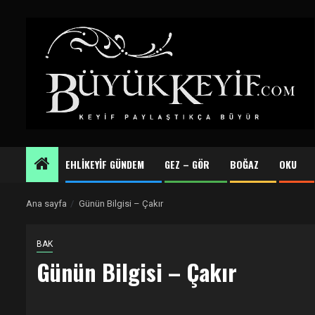
Skip
to
content
EHLİKEYİF GÜNDEM
GEZ – GÖR
BOĞAZ
OKU
Ana sayfa
Günün Bilgisi – Çakır
BAK
Günün Bilgisi – Çakır