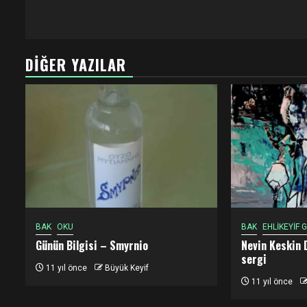
DIĞER YAZILAR
BAK
OKU
BAK
EHLİKEYİF
Günün Bilgisi – Smyrnio
Nevin Keskin 
sergi
11 yıl önce
Büyük Keyif
11 yıl önce