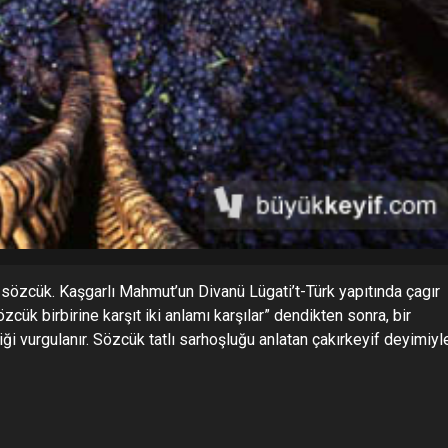
sözcük. Kaşgarlı Mahmut’un Divanü Lügati’t-Türk yapıtında çagır
zcük birbirine karşıt iki anlamı karşılar” dendikten sonra, bir
ği vurgulanır. Sözcük tatlı sarhoşluğu anlatan çakırkeyif deyimiyl