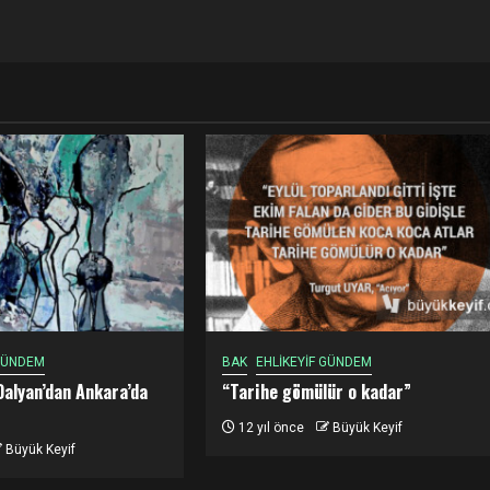
 GÜNDEM
BAK
EHLİKEYİF GÜNDEM
Dalyan’dan Ankara’da
“Tarihe gömülür o kadar”
12 yıl önce
Büyük Keyif
Büyük Keyif