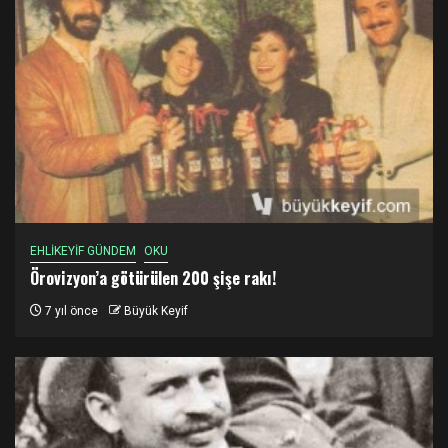
EHLİKEYİF GÜNDEM
OKU
Örovizyon’a götürülen 200 şişe rakı!
7 yıl önce
Büyük Keyif