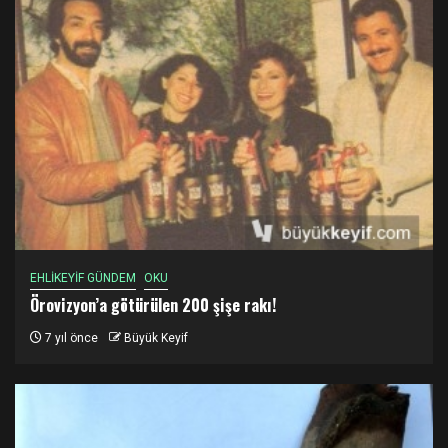
EHLİKEYİF GÜNDEM
OKU
Örovizyon’a götürülen 200 şişe rakı!
7 yıl önce
Büyük Keyif