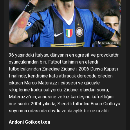
36 yaşındaki İtalyan, dünyanın en agresif ve provokatör
oyuncularından biri. Futbol tarihinin en efendi
futbolcularından Zinedine Zidane’ı, 2006 Dünya Kupası
finalinde, kendisine kafa attıracak derecede çileden
çıkaran Marco Materazzi, cüssesi ve gücüyle
rakiplerine korku salıyordu. Zidane; olaydan sonra,
Materazzi’nin, annesine ve kız kardeşine küfrettiğini
öne sürdü. 2004 yılında, Siena’lı futbolcu Bruno Cirillo’yu
soyunma odasında dövdü ve iki aylık bir ceza aldı.
Andoni Goikoetxea