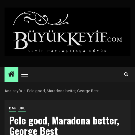
Skip
to
content
Primary
Menu
Ana sayfa
Pele good, Maradona better, George Best
BAK
OKU
Pele good, Maradona better,
George Best