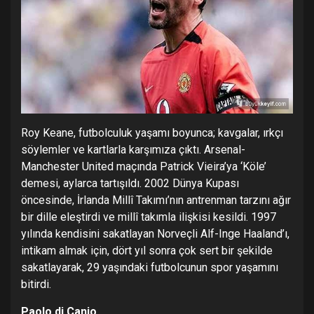
Roy Keane, futbolculuk yaşamı boyunca; kavgalar, ırkçı
söylemler ve kartlarla karşımıza çıktı. Arsenal-
Manchester United maçında Patrick Vieira’ya ‘Köle’
demesi, aylarca tartışıldı. 2002 Dünya Kupası
öncesinde, İrlanda Millî Takımı’nın antrenman tarzını ağır
bir dille eleştirdi ve millî takımla ilişkisi kesildi. 1997
yılında kendisini sakatlayan Norveçli Alf-Inge Haaland’ı,
intikam almak için, dört yıl sonra çok sert bir şekilde
sakatlayarak, 29 yaşındaki futbolcunun spor yaşamını
bitirdi.
Paolo di Canio