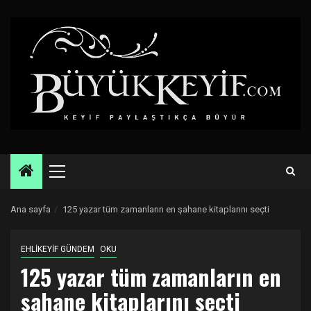
Skip
to
content
Primary
Menu
Ana sayfa
125 yazar tüm zamanların en şahane kitaplarını seçti
EHLİKEYİF GÜNDEM
OKU
125 yazar tüm zamanların en
şahane kitaplarını seçti