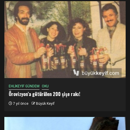
EHLİKEYİF GÜNDEM
OKU
Örovizyon’a götürülen 200 şişe rakı!
7 yıl önce
Büyük Keyif