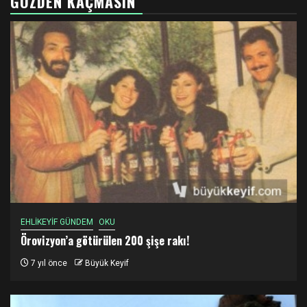
GÖZDEN KAÇMASIN
EHLİKEYİF GÜNDEM
OKU
Örovizyon’a götürülen 200 şişe rakı!
7 yıl önce
Büyük Keyif