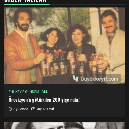
EHLİKEYİF GÜNDEM
OKU
Örovizyon’a götürülen 200 şişe rakı!
7 yıl önce
Büyük Keyif