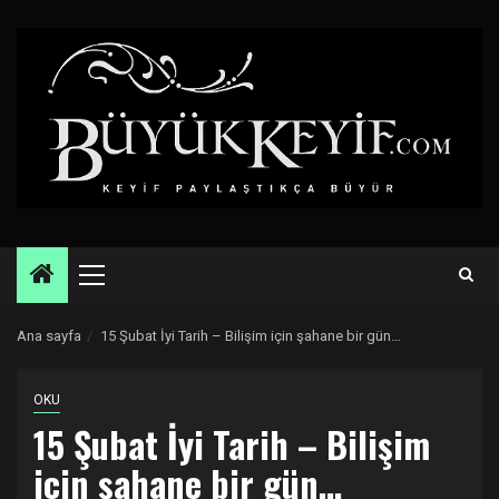
Skip
to
content
Primary
Menu
Ana sayfa
15 Şubat İyi Tarih – Bilişim için şahane bir gün…
OKU
15 Şubat İyi Tarih – Bilişim
için şahane bir gün…