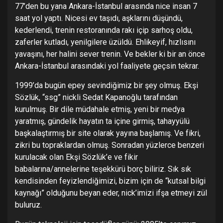
77’den bu yana Ankara-İstanbul arasında nice insan 7
saat yol yaptı. Nicesi ev taşıdı, aşklarını düşündü,
kederlendi, trenin restoranında rakı içip sarhoş oldu,
zaferler kutladı, yenilgilere üzüldü. Ehlikeyif, hızlısını
yavaşını, her halini sever trenin. Ve bekler ki bir an önce
Ankara-İstanbul arasındaki yol faaliyete geçsin tekrar.
1999’da bugün epey sevindiğimiz bir şey olmuş. Ekşi
Sözlük, “ssg” nickli Sedat Kapanoğlu tarafından
kurulmuş. Bir dile müdahale etmiş, yeni bir medya
yaratmış, gündelik hayatın ta içine girmiş, tahayyülü
başkalaştırmış bir site olarak yayına başlamış. Ve fikri,
zikri bu topraklardan olmuş. Sonradan yüzlerce benzeri
kurulacak olan Ekşi Sözlük’e ve fikir
babalarına/annelerine teşekkürü borç biliriz. Sık sık
kendisinden feyizlendiğimizi, bizim için de “kutsal bilgi
kaynağı” olduğunu beyan eder, nick’imizi ifşa etmeyi zül
buluruz.