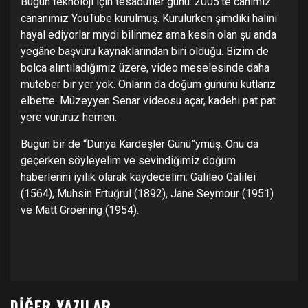
Bugün teknoloji için tesadüfler günü: 2005’te canımız
cananımız YouTube kurulmuş. Kurulurken şimdiki halini
hayal ediyorlar mıydı bilinmez ama kesin olan şu anda
yegâne başvuru kaynaklarından biri olduğu. Bizim de
bolca alıntıladığımız üzere, video meselesinde daha
muteber bir yer yok. Onların da doğum gününü kutlarız
elbette. Müzeyyen Senar videosu açar, kadehi pat pat
yere vururuz hemen.
Bugün bir de “Dünya Kardeşler Günü”ymüş. Onu da
geçerken söyleyelim ve sevindiğimiz doğum
haberlerini iyilik olarak kaydedelim: Galileo Galilei
(1564), Muhsin Ertuğrul (1892), Jane Seymour (1951)
ve Matt Groening (1954).
DIĞER YAZILAR