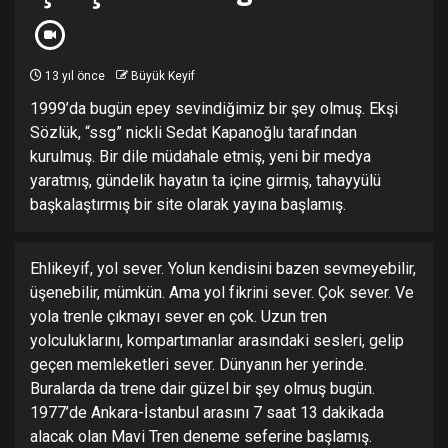
13 yıl önce
Büyük Keyif
1999’da bugün epey sevindiğimiz bir şey olmuş. Ekşi
Sözlük, “ssg” nickli Sedat Kapanoğlu tarafından
kurulmuş. Bir dile müdahale etmiş, yeni bir medya
yaratmış, gündelik hayatın ta içine girmiş, tahayyülü
başkalaştırmış bir site olarak yayına başlamış.
Ehlikeyif, yol sever. Yolun kendisini bazen sevmeyebilir,
üşenebilir, mümkün. Ama yol fikrini sever. Çok sever. Ve
yola trenle çıkmayı sever en çok. Uzun tren
yolculuklarını, kompartımanlar arasındaki sesleri, gelip
geçen memleketleri sever. Dünyanın her yerinde.
Buralarda da trene dair güzel bir şey olmuş bugün.
1977’de Ankara-İstanbul arasını 7 saat 13 dakikada
alacak olan Mavi Tren deneme seferine başlamış.