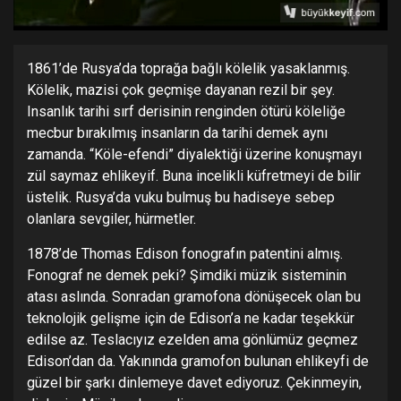
1861’de Rusya’da toprağa bağlı kölelik yasaklanmış.
Kölelik, mazisi çok geçmişe dayanan rezil bir şey.
Insanlık tarihi sırf derisinin renginden ötürü köleliğe
mecbur bırakılmış insanların da tarihi demek aynı
zamanda. “Köle-efendi” diyalektiği üzerine konuşmayı
zül saymaz ehlikeyif. Buna incelikli küfretmeyi de bilir
üstelik. Rusya’da vuku bulmuş bu hadiseye sebep
olanlara sevgiler, hürmetler.
1878’de Thomas Edison fonografın patentini almış.
Fonograf ne demek peki? Şimdiki müzik sisteminin
atası aslında. Sonradan gramofona dönüşecek olan bu
teknolojik gelişme için de Edison’a ne kadar teşekkür
edilse az. Teslacıyız ezelden ama gönlümüz geçmez
Edison’dan da. Yakınında gramofon bulunan ehlikeyfi de
güzel bir şarkı dinlemeye davet ediyoruz. Çekinmeyin,