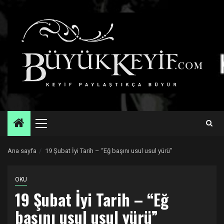
Skip
to
content
Primary
Menu
Ana sayfa
19 Şubat İyi Tarih – “Eğ başını usul usul yürü”
OKU
19 Şubat İyi Tarih – “Eğ
başını usul usul yürü”