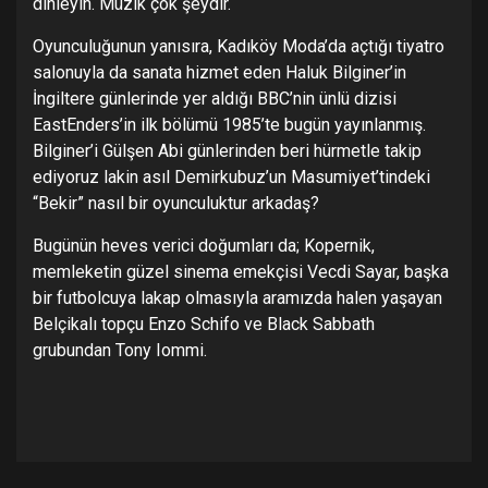
dinleyin. Müzik çok şeydir.
Oyunculuğunun yanısıra, Kadıköy Moda’da açtığı tiyatro
salonuyla da sanata hizmet eden Haluk Bilginer’in
İngiltere günlerinde yer aldığı BBC’nin ünlü dizisi
EastEnders’in ilk bölümü 1985’te bugün yayınlanmış.
Bilginer’i Gülşen Abi günlerinden beri hürmetle takip
ediyoruz lakin asıl Demirkubuz’un Masumiyet’tindeki
“Bekir” nasıl bir oyunculuktur arkadaş?
Bugünün heves verici doğumları da; Kopernik,
memleketin güzel sinema emekçisi Vecdi Sayar, başka
bir futbolcuya lakap olmasıyla aramızda halen yaşayan
Belçikalı topçu Enzo Schifo ve Black Sabbath
grubundan Tony Iommi.