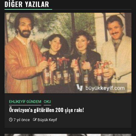
DIĞER YAZILAR
EHLİKEYİF GÜNDEM
OKU
Örovizyon’a götürülen 200 şişe rakı!
7 yıl önce
Büyük Keyif