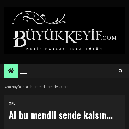
Skip
to
content
Primary
Menu
Ana sayfa
Al bu mendil sende kalsın…
OKU
Al bu mendil sende kalsın…