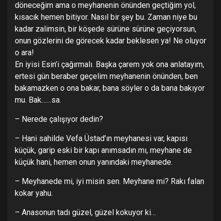
döneceğim ama o meyhanenin önünden geçtiğim yol,
kısacık hemen bitiyor. Nasıl bir şey bu. Zaman niye bu
kadar zalimsin, bir köşede sürüne sürüne geçiyorsun,
onun gözlerini de görecek kadar beklesen ya! Ne oluyor
o ara!
En iyisi Esin’i çağırmalı. Başka çarem yok ona anlatayım,
ertesi gün beraber geçelim meyhanenin önünden, ben
bakamazken o ona bakar, bana söyler o da bana bakıyor
mu. Bak……sa.
– Nerede çalışıyor dedin?
– Hani sahilde Vefa Üstad’ın meyhanesi var, kapısı
küçük, garip eski bir kapı anımsadın mı, meyhane de
küçük hani, hemen onun yanındaki meyhanede.
– Meyhanede mi, iyi misin sen. Meyhane mi? Rakı falan
kokar yahu.
– Anasonun tadı güzel, güzel kokuyor ki…