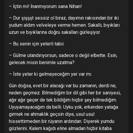
– İçtin mi! İnanmıyorum sana Nihan!
– Dur şişşşt sessiz ol biraz, dayımın rakısından bir iki
yudum aldım velveleye verme hemen. Sakallı, bıyıkları
uzun ve bıyıklarına doğru sakalları gürleşiyor.
– Bu senin için yeterli tabii.
– Gülme utandırıyorsun, sadece o değil elbette. Esin,
gelecek misin benimle uzatma?
– İste yeter ki gelmeyeceğim yer var mı.
Gün doğsa, evet bir alacağı var bu zamanın, derdi ne,
neden geçmez. Bilmediğim bir dil gibi her bir saniyesi,
ağır ağır geçer de tek bildiğim hiçbir şey bilmediğim.
Uyuyamayacağım da belli. Uyku yok, erkenden yatağa
girmek ne ahmaklık geçsin diye, usul usul
hissettirmeden bir rüyanın ardından. Diyerek yumdu
gözlerini. Kalem kağıdı eline almadan hiçbir kitaba