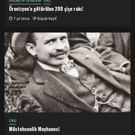
EHLİKEYİF GÜNDEM
OKU
Örovizyon’a götürülen 200 şişe rakı!
7 yıl önce
Büyük Keyif
OKU
Müstehcenlik Meyhanesi