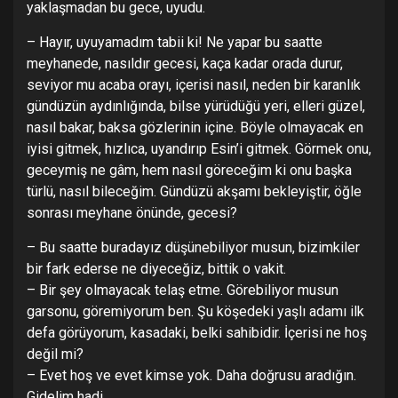
yaklaşmadan bu gece, uyudu.
– Hayır, uyuyamadım tabii ki! Ne yapar bu saatte
meyhanede, nasıldır gecesi, kaça kadar orada durur,
seviyor mu acaba orayı, içerisi nasıl, neden bir karanlık
gündüzün aydınlığında, bilse yürüdüğü yeri, elleri güzel,
nasıl bakar, baksa gözlerinin içine. Böyle olmayacak en
iyisi gitmek, hızlıca, uyandırıp Esin’i gitmek. Görmek onu,
geceymiş ne gâm, hem nasıl göreceğim ki onu başka
türlü, nasıl bileceğim. Gündüzü akşamı bekleyiştir, öğle
sonrası meyhane önünde, gecesi?
– Bu saatte buradayız düşünebiliyor musun, bizimkiler
bir fark ederse ne diyeceğiz, bittik o vakit.
– Bir şey olmayacak telaş etme. Görebiliyor musun
garsonu, göremiyorum ben. Şu köşedeki yaşlı adamı ilk
defa görüyorum, kasadaki, belki sahibidir. İçerisi ne hoş
değil mi?
– Evet hoş ve evet kimse yok. Daha doğrusu aradığın.
Gidelim hadi.