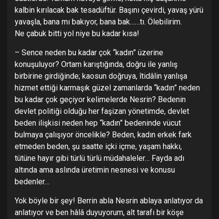
kalbin kırılacak bak tesadüftür. Başını çevirdi, yavaş yürü
yavaşla, bana mı bakıyor, bana bak……tı. Ölebilirim.
Ne çabuk bitti yol niye bu kadar kısa!
– Sence neden bu kadar çok “kadın” üzerine
konuşuluyor? Ortam karıştığında, doğru ile yanlış
birbirine girdiğinde; kaosun doğruya, îtidâlin yanlışa
hizmet ettiği karmaşık güzel zamanlarda “kadın” neden
bu kadar çok geçiyor kelimelerde Nesrin? Bedenin
devlet politiği olduğu her faşizan yönetimde, devlet
beden ilişkisi neden hep “kadın” bedeninde vücut
bulmaya çalışıyor öncelikle? Beden, kadın erkek fark
etmeden beden, şu saatte içki içme, yaşam hakkı,
tütüne hayır gibi türlü türlü müdahaleler… Fayda adı
altında ama aslında üretimin nesnesi ve konusu
bedenler…
Yok böyle bir şey! Berrin abla Nesrin ablaya anlatıyor da
anlatıyor ve ben hâlâ duyuyorum, alt tarafı bir köşe