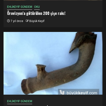
EHLİKEYİF GÜNDEM
OKU
Örovizyon’a götürülen 200 şişe rakı!
7 yıl önce
Büyük Keyif
EHLİKEYİF GÜNDEM