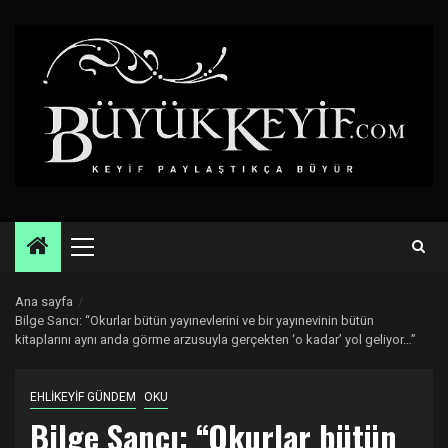
Skip
to
content
Primary
Menu
Ana sayfa
Bilge Sancı: “Okurlar bütün yayınevlerini ve bir yayınevinin bütün
kitaplarını aynı anda görme arzusuyla gerçekten ‘o kadar’ yol geliyor…”
EHLİKEYİF GÜNDEM
OKU
Bilge Sancı: “Okurlar bütün