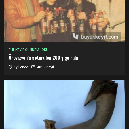
EHLİKEYİF GÜNDEM
OKU
Örovizyon’a götürülen 200 şişe rakı!
7 yıl önce
Büyük Keyif