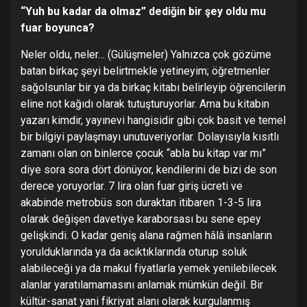
“Yuh bu kadar da olmaz” dediğin bir şey oldu mu
fuar boyunca?
Neler oldu, neler… (Gülüşmeler) Yalnızca çok gözüme
batan birkaç şeyi belirtmekle yetineyim; öğretmenler
sağolsunlar bir ya da birkaç kitabı belirleyip öğrencilerin
eline not kağıdı olarak tutuşturuyorlar. Ama bu kitabın
yazarı kimdir, yayınevi hangisidir gibi çok basit ve temel
bir bilgiyi paylaşmayı unutuveriyorlar. Dolayısıyla kısıtlı
zamanı olan on binlerce çocuk “abla bu kitap var mı”
diye sora sora dört dönüyor, kendilerini de bizi de son
derece yoruyorlar. 7 lira olan fuar giriş ücreti ve
akabinde metrobüs son duraktan itibaren 1-3-5 lira
olarak değişen davetiye karaborsası bu sene epey
gelişkindi. O kadar geniş alana rağmen hâlâ insanların
yorulduklarında ya da acıktıklarında oturup soluk
alabileceği ya da makul fiyatlarla yemek yenilebilecek
alanlar yaratılamamasını anlamak mümkün değil. Bir
kültür-sanat yani fikriyat alanı olarak kurgulanmış