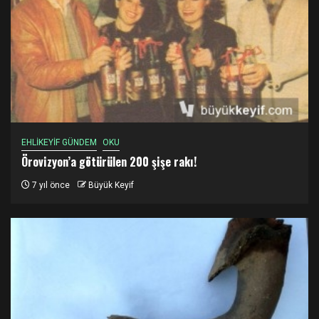
EHLİKEYİF GÜNDEM
OKU
Örovizyon’a götürülen 200 şişe rakı!
7 yıl önce
Büyük Keyif