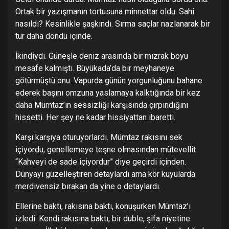
Ortak bir yazışmanın tortusuna minnettar oldu. Sahi
nasıldı? Kesinlikle şaşkındı. Sırma saçlar nazlanarak bir
tur daha döndü içinde.
İkindiydi. Güneşle deniz arasında bir mızrak boyu
mesafe kalmıştı. Büyükada’da bir meyhaneye
götürmüştü onu. Vapurda günün yorgunluğunu bahane
ederek başını omzuna yaslamaya kalktığında bir kez
daha Mümtaz’ın sessizliği karşısında çırpındığını
hissetti. Her şey ne kadar hissiyattan ibaretti.
Karşı karşıya oturuyorlardı. Mümtaz rakısını sek
içiyordu, genellemeye teşne olmasından mütevellit
“Kahveyi de sade içiyordur” diye geçirdi içinden.
Dünyayı güzelleştiren detaylardı ama kör kuyularda
merdivensiz bırakan da yine o detaylardı.
Ellerine baktı, rakısına baktı, konuşurken Mümtaz’ı
izledi. Kendi rakısına baktı, bir duble, şifa niyetine