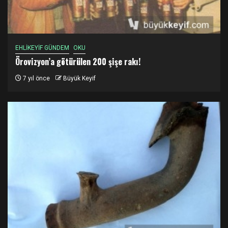
EHLİKEYİF GÜNDEM
OKU
Örovizyon’a götürülen 200 şişe rakı!
7 yıl önce
Büyük Keyif