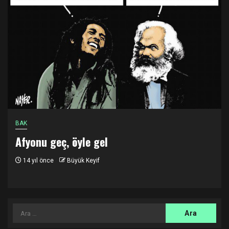
BAK
Afyonu geç, öyle gel
14 yıl önce
Büyük Keyif
Arama: