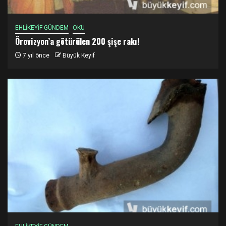
EHLİKEYİF GÜNDEM
OKU
Örovizyon’a götürülen 200 şişe rakı!
7 yıl önce
Büyük Keyif