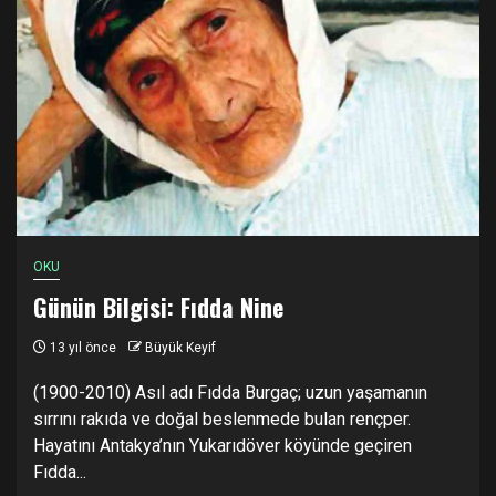
OKU
Günün Bilgisi: Fıdda Nine
13 yıl önce
Büyük Keyif
(1900-2010) Asıl adı Fıdda Burgaç; uzun yaşamanın
sırrını rakıda ve doğal beslenmede bulan rençper.
Hayatını Antakya’nın Yukarıdöver köyünde geçiren
Fıdda...