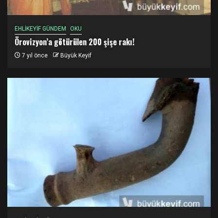
EHLİKEYİF GÜNDEM
OKU
Örovizyon’a götürülen 200 şişe rakı!
7 yıl önce
Büyük Keyif