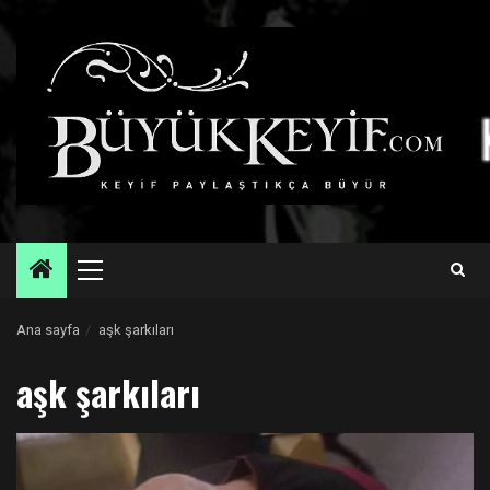
Skip
to
content
Primary
Menu
Ana sayfa
aşk şarkıları
aşk şarkıları