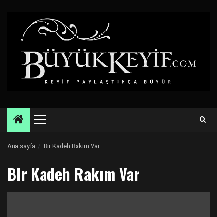
Skip
to
content
Primary
Menu
Ana sayfa
Bir Kadeh Rakım Var
Bir Kadeh Rakım Var