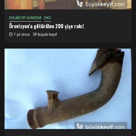
EHLİKEYİF GÜNDEM
OKU
Örovizyon’a götürülen 200 şişe rakı!
7 yıl önce
Büyük Keyif