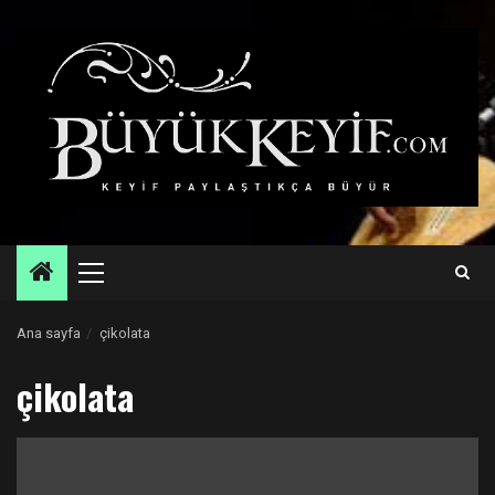
Skip
to
content
Primary
Menu
Ana sayfa
çikolata
çikolata