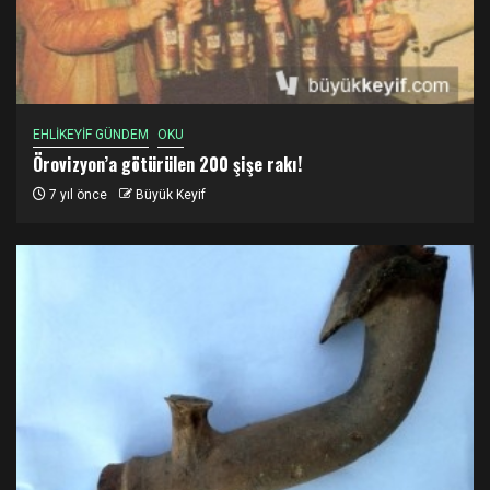
EHLİKEYİF GÜNDEM
OKU
Örovizyon’a götürülen 200 şişe rakı!
7 yıl önce
Büyük Keyif