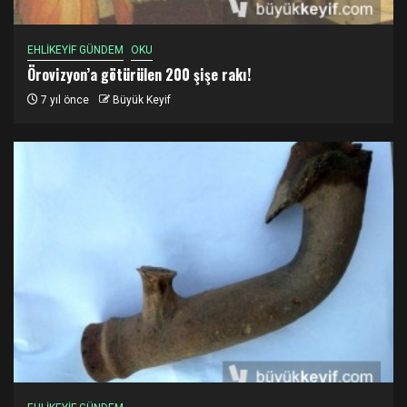
EHLİKEYİF GÜNDEM
OKU
Örovizyon’a götürülen 200 şişe rakı!
7 yıl önce
Büyük Keyif