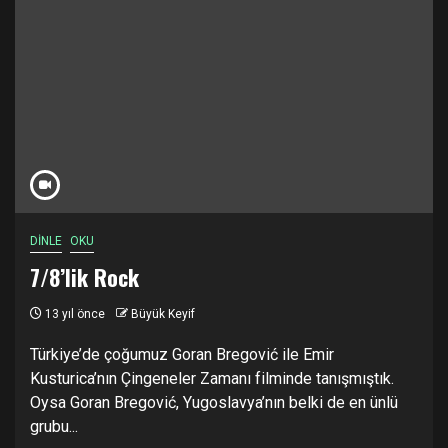
DİNLE
OKU
7/8’lik Rock
13 yıl önce
Büyük Keyif
Türkiye’de çoğumuz Goran Bregović ile Emir
Kusturica’nın Çingeneler Zamanı filminde tanışmıştık.
Oysa Goran Bregović, Yugoslavya’nın belki de en ünlü
grubu...