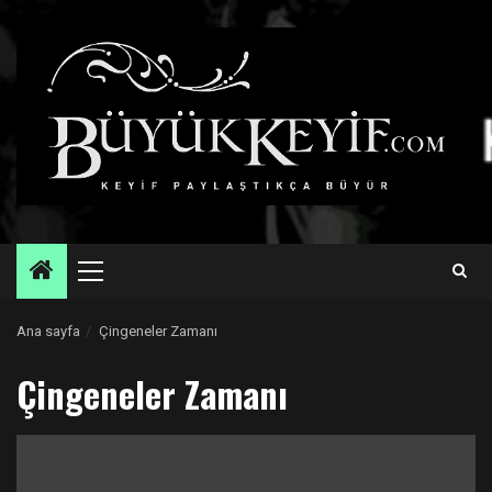
Skip
to
content
Primary
Menu
Ana sayfa
Çingeneler Zamanı
Çingeneler Zamanı