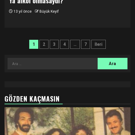
Ya alkol olmasaydı?
13 yıl önce
Büyük Keyif
Yazı
1
2
3
4
…
7
İleri
sayfalandırması
Arama:
GÖZDEN KAÇMASIN