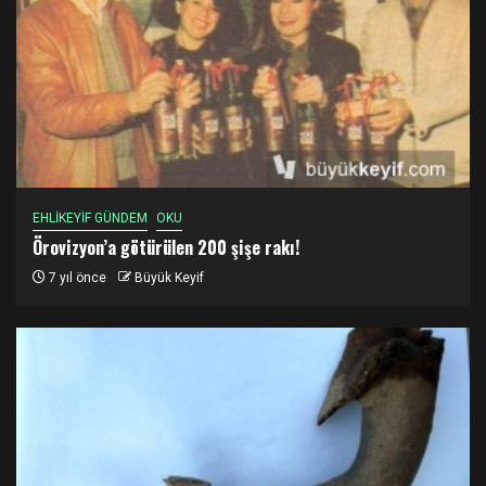
EHLİKEYİF GÜNDEM
OKU
Örovizyon’a götürülen 200 şişe rakı!
7 yıl önce
Büyük Keyif