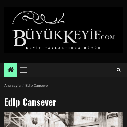
Skip
to
content
Primary
Menu
Ana sayfa
Edip Cansever
Edip Cansever