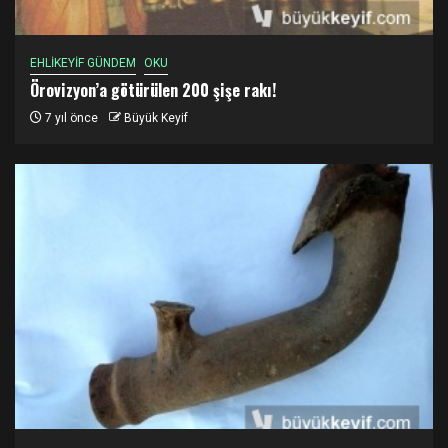
EHLİKEYİF GÜNDEM
OKU
Örovizyon’a götürülen 200 şişe rakı!
7 yıl önce
Büyük Keyif