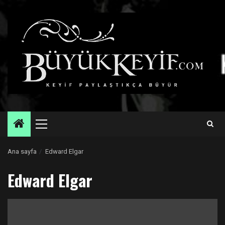
Skip
to
content
Primary
Menu
Ana sayfa
Edward Elgar
Edward Elgar