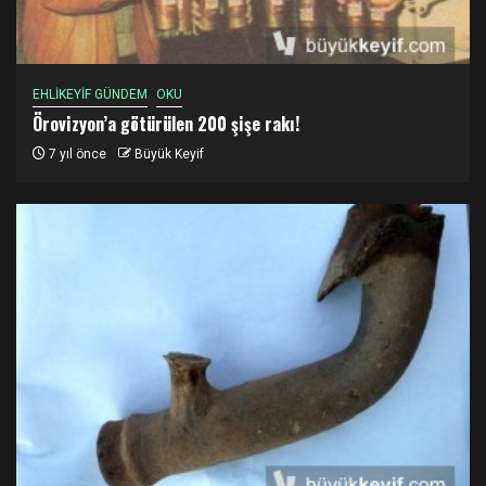
EHLİKEYİF GÜNDEM
OKU
Örovizyon’a götürülen 200 şişe rakı!
7 yıl önce
Büyük Keyif