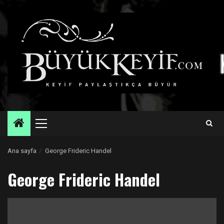
Skip
to
content
Primary
Menu
Ana sayfa
George Frideric Handel
George Frideric Handel