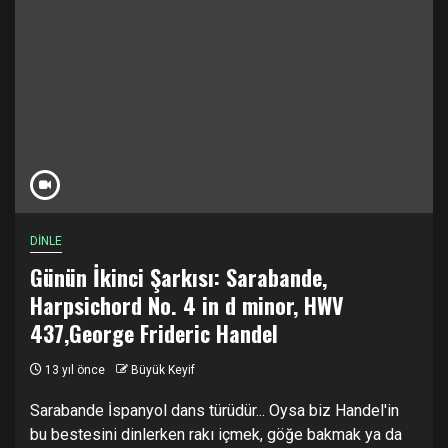
DİNLE
Günün İkinci Şarkısı: Sarabande,
Harpsichord No. 4 in d minor, HWV
437,George Frideric Handel
13 yıl önce
Büyük Keyif
Sarabande İspanyol dans türüdür... Oysa biz Handel'in
bu bestesini dinlerken rakı içmek, göğe bakmak ya da