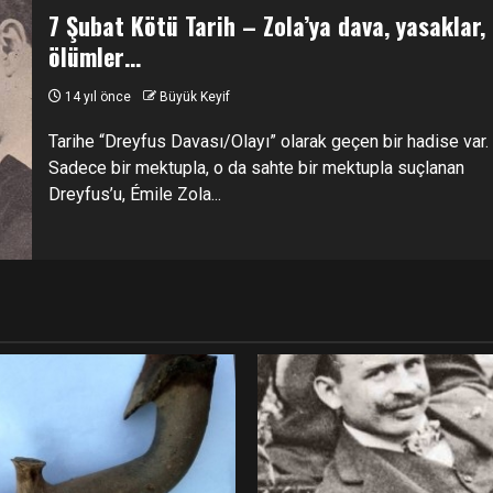
7 Şubat Kötü Tarih – Zola’ya dava, yasaklar,
ölümler…
14 yıl önce
Büyük Keyif
Tarihe “Dreyfus Davası/Olayı” olarak geçen bir hadise var.
Sadece bir mektupla, o da sahte bir mektupla suçlanan
Dreyfus’u, Émile Zola...