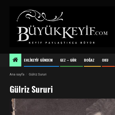
Skip
to
content
EHLİKEYİF GÜNDEM
GEZ – GÖR
BOĞAZ
OKU
Ana sayfa
Gülriz Sururi
Gülriz Sururi