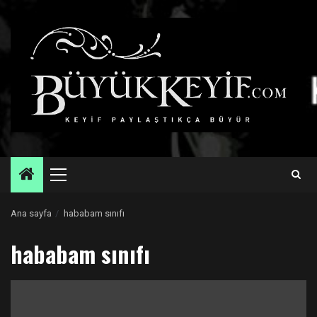
Skip
to
content
Primary
Menu
Ana sayfa
hababam sınıfı
hababam sınıfı