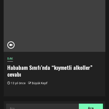
BAK
Hababam Sınıfı’nda “kıymetli alkoller”
cevabı
13 yıl önce
Büyük Keyif
Arama: